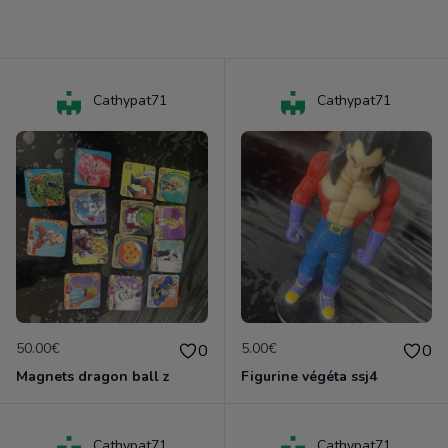
Cathypat71
Cathypat71
50.00€
5.00€
0
0
Magnets dragon ball z
Figurine végéta ssj4
Cathypat71
Cathypat71