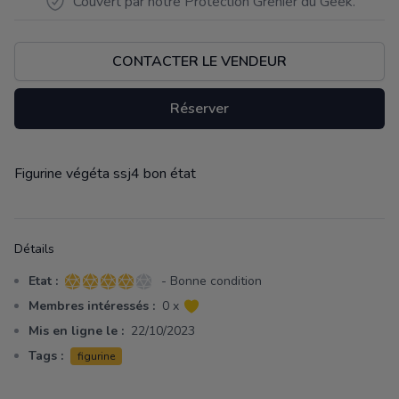
Couvert par notre Protection Grenier du Geek.
CONTACTER LE VENDEUR
Réserver
Figurine végéta ssj4 bon état
Description
Détails
Etat :
- Bonne condition
4 sur 5 étoiles
Membres intéressés :
0 x
Mis en ligne le :
22/10/2023
Tags :
figurine