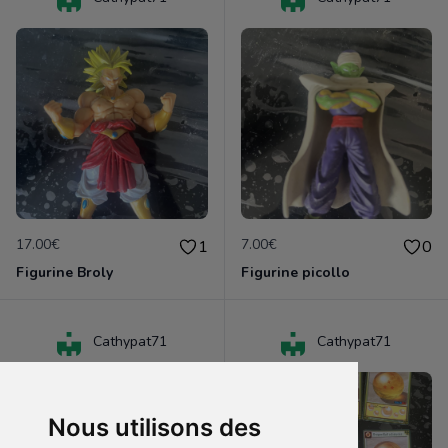
17.00€
7.00€
1
0
Figurine Broly
Figurine picollo
Cathypat71
Cathypat71
Nous utilisons des