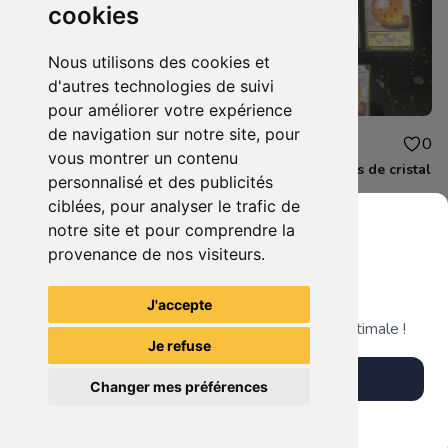
cookies
Nous utilisons des cookies et
d'autres technologies de suivi
pour améliorer votre expérience
de navigation sur notre site, pour
7.00€
15.00€
0
0
vous montrer un contenu
Figurine cell
Carte les 7 boules de cristal
personnalisé et des publicités
ciblées, pour analyser le trafic de
notre site et pour comprendre la
provenance de nos visiteurs.
Grenier du Geek
Voir tous les articles du vendeur
J'accepte
Télécharge notre app pour une expérience optimale !
Je refuse
Télécharger l'app
Changer mes préférences
Plus tard