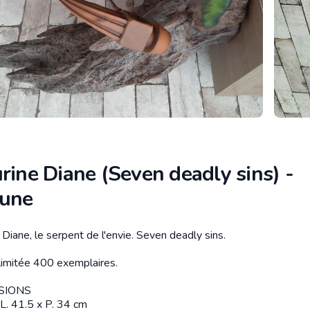
rine Diane (Seven deadly sins) -
sune
 Diane, le serpent de l'envie. Seven deadly sins.
tion
 limitée 400 exemplaires.
SIONS
 L. 41.5 x P. 34 cm