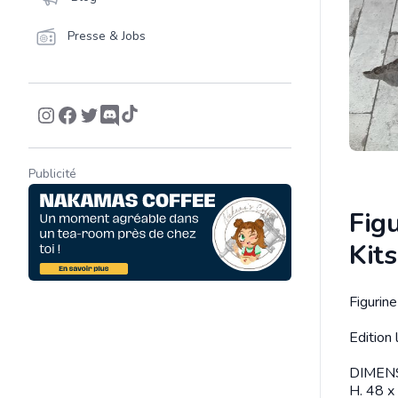
Presse & Jobs
Publicité
Figu
Kit
Figurine
Descrip
Edition
DIMEN
H. 48 x