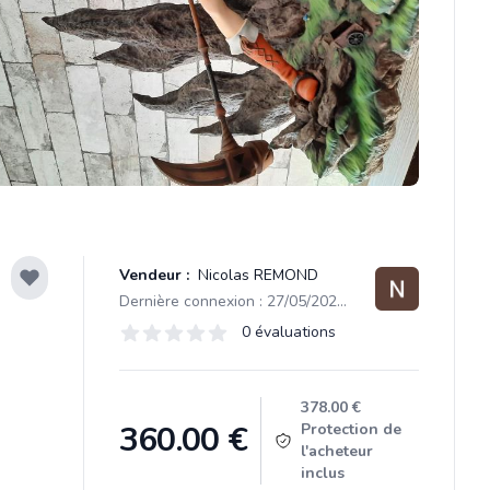
Vendeur :
Nicolas REMOND
Dernière connexion : 27/05/2024 16:56
Évaluations
0 évaluations
0 sur 5 étoiles
Product information
378.00 €
360.00
€
Protection de
l'acheteur
inclus