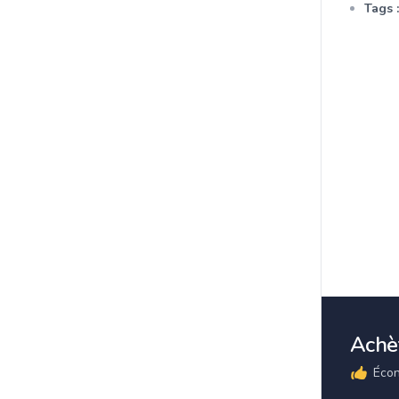
Tags :
Achèt
Écon