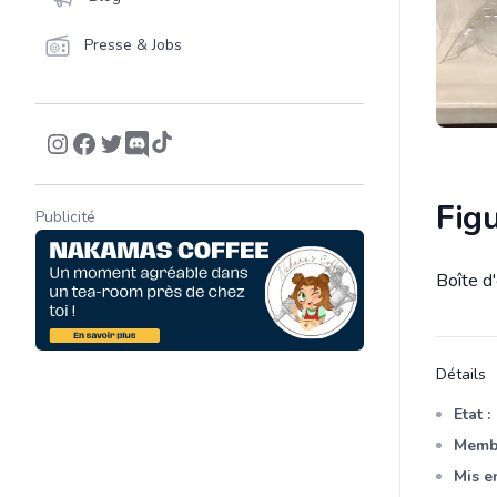
Presse & Jobs
Fig
Publicité
Boîte d'
Descrip
Détails
Etat :
Membr
Mis en