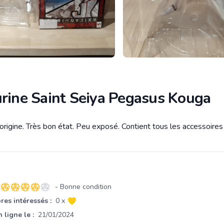
urine Saint Seiya Pegasus Kouga
origine. Très bon état. Peu exposé. Contient tous les accessoires
tion
- Bonne condition
4 sur 5 étoiles
es intéressés :
0 x
 ligne le :
21/01/2024