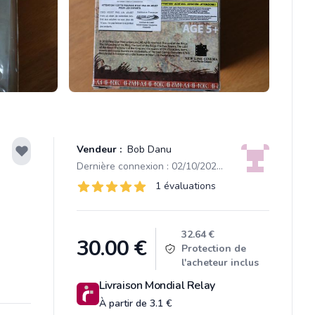
Vendeur :
Bob Danu
Dernière connexion : 02/10/2025 21:12
Évaluations
1 évaluations
1 sur 5 étoiles
Product information
32.64 €
30.00
€
Protection de
l'acheteur inclus
Livraison Mondial Relay
À partir de 3.1 €