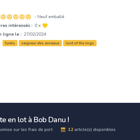
- Neuf emballé
5 sur 5 étoiles
es intéressés :
0 x
 ligne le :
27/02/2024
funko
seigneur des anneaux
lord of the rings
e en lot à Bob Danu !
omise sur les frais de port
12
article(s) disponibles