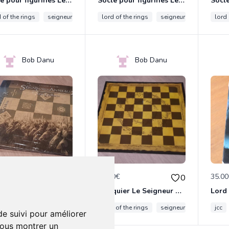
Socle pour figurines Le Seigneur des Anneaux Eaglemoss
Socle pour figurines Le Seigneur des Anneaux Eaglemoss
 of the rings
seigneur des anneaux
lord of the rings
lotr
eaglemoss
seigneur des anneaux
lord 
Bob Danu
Bob Danu
0€
25.00€
35.0
0
0
Classeur pour fascicules Le Seigneur des Anneaux Jeu d'échecs Eaglemoss
Échiquier Le Seigneur des Anneaux Eaglemoss
 of the rings
seigneur des anneaux
lord of the rings
lotr
eaglemoss
seigneur des anneaux
jcc
de suivi pour améliorer
vous montrer un