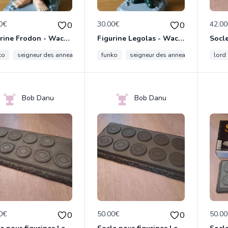
0€
30.00€
42.0
0
0
Figurine Frodon - Wacky Wobbler Bobble-Head - Funko
Figurine Legolas - Wacky Wobbler Bobble-Head - Funko
ko
seigneur des anneaux
lord of the rings
funko
seigneur des anneaux
lord of 
lord 
Bob Danu
Bob Danu
0€
50.00€
50.0
0
0