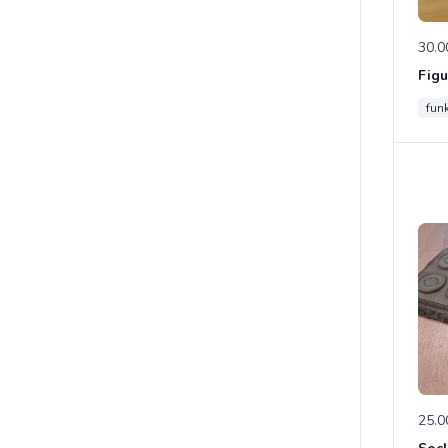
30.0
fun
25.0