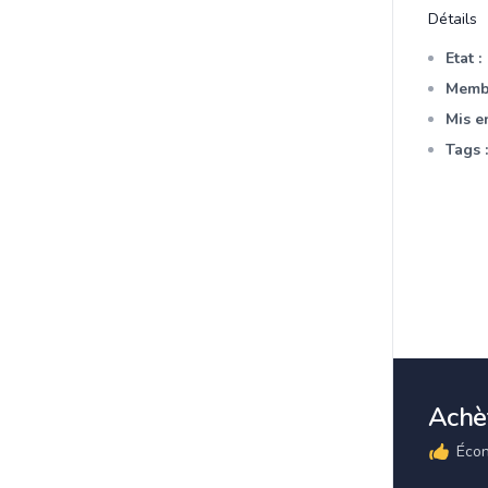
Détails
Etat :
Membr
Mis en
Tags :
Achèt
Écon