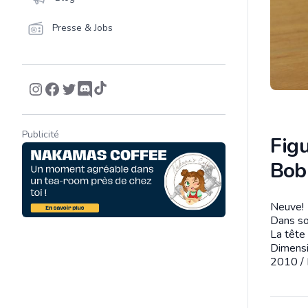
Presse & Jobs
Publicité
Fig
Bob
Neuve!
Descrip
Dans so
La tête 
Dimensi
2010 / 