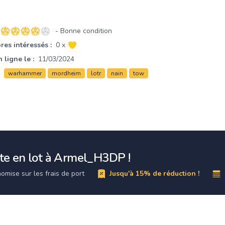
- Bonne condition
4 sur 5 étoiles
es intéressés :
0 x
 ligne le :
11/03/2024
warhammer
mordheim
lotr
nain
tow
te en lot à Armel_H3DP !
omise sur les frais de port
Jusqu'à 15% de réduction !