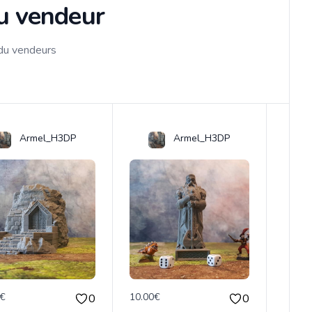
du vendeur
 du vendeurs
Armel_H3DP
Armel_H3DP
0€
10.00€
0
0