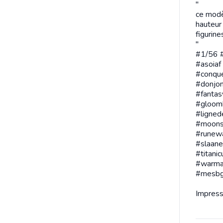
"
ce modè
hauteur
figurine
"
#1/56 
#asoiaf
#conqu
#donjon
#fantas
#gloomh
#ligned
#moons
#runewa
#slaane
#titan
#warma
#mesb
Impres