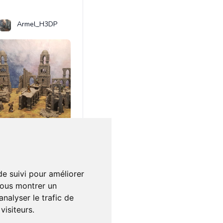
Armel_H3DP
00€
0
Set de 7 éléments de Ruines - FrostGuard Set - décors terrain wargame échelle 28-32mm (1/56 scale)
dheim
warhammer
tow
frostgrave
lotr
de suivi pour améliorer
vous montrer un
nalyser le trafic de
isiteurs.