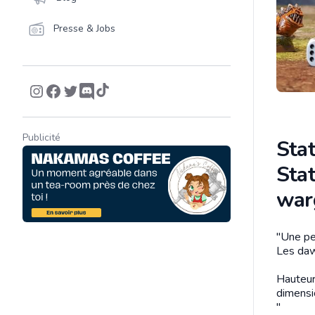
Presse & Jobs
Publicité
Stat
Stat
war
"Une pe
Descrip
Les daw
Hauteu
dimensi
"