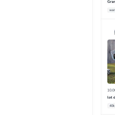
wa
10.0
40k