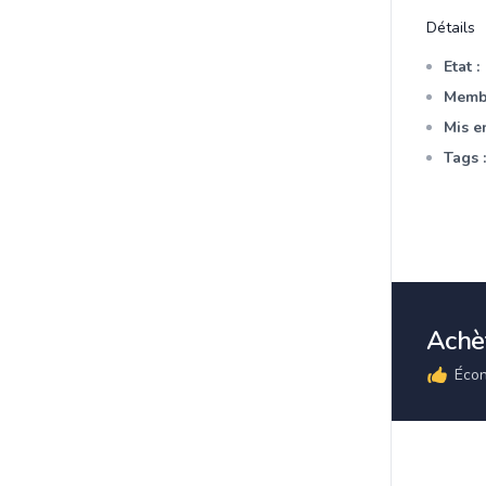
Détails
Etat :
Membr
Mis en
Tags :
Achè
Écon