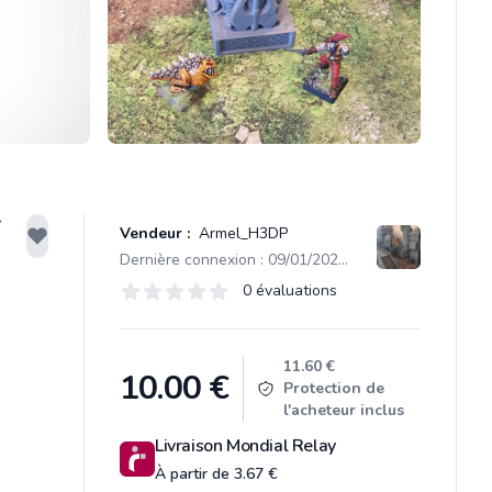
f
Vendeur :
Armel_H3DP
Dernière connexion : 09/01/2025 10:42
Évaluations
0 évaluations
0 sur 5 étoiles
Product information
11.60 €
10.00
€
Protection de
l'acheteur inclus
Livraison Mondial Relay
À partir de 3.67 €