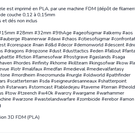
le est imprimé en PLA, par une machine FDM (dépôt de filamen
 de couche 0,12 à 0,15mm
s et dés non inclus
#15mm #28mm #32mm #9thAge #ageofsigmar #alkemy #aos
 #auberge #bannerwar #dawi #chaos #citiesofsigmar #confrontat
est #corespace #nain #d&d #decor #demonworld #descent #dn
s #dragons #dropzone #dust #dusttactics #eden #fallout #fant
ybattle #fiction #flamesofwar #frostgrave #gaslands #saga
aven #hordes #infinity #khorne #killteam #kingsofwar #kow #l
evue #lotr #malifaux #medfan #medieval #medievalfantasy
tone #mordheim #necromunda #nurgle #oldworld #pathfinder
rs #scatterterrain #sda #seigneurdesanneaux #shatterpoint
sh #starwars #stormcast #tabledejeu #taverne #terrain #theol
icus #tow #tzeench #w40k #warcry #wargame #warhammer
chine #warzone #wastelandwarfare #zombicide #erebor #amon
g
sion 3D FDM (PLA)