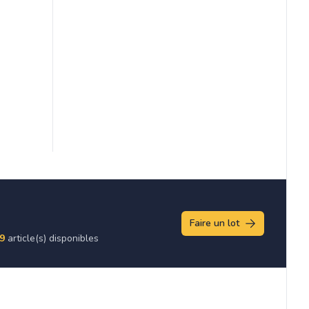
Faire un lot
9
article(s) disponibles