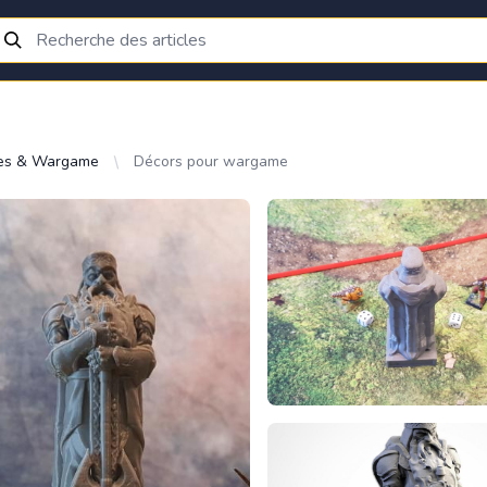
res & Wargame
Décors pour wargame