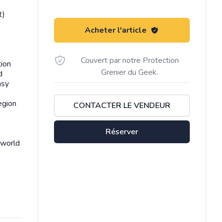
t)
Acheter l'article
Couvert par notre Protection
ion
Grenier du Geek.
d
asy
egion
CONTACTER LE VENDEUR
Réserver
dworld