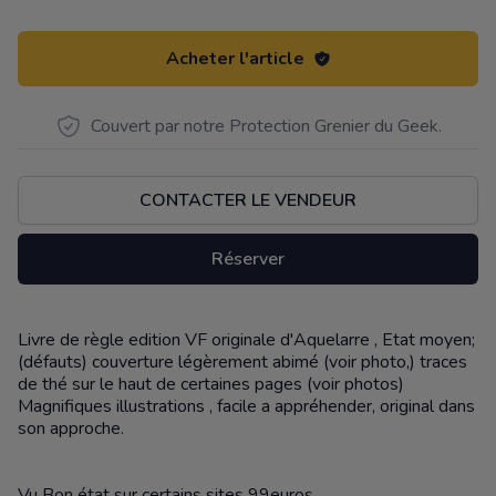
Acheter l'article
Couvert par notre Protection Grenier du Geek.
CONTACTER LE VENDEUR
Réserver
Livre de règle edition VF originale d'Aquelarre , Etat moyen;
Description
(défauts) couverture légèrement abimé (voir photo,) traces
de thé sur le haut de certaines pages (voir photos)
Magnifiques illustrations , facile a appréhender, original dans
son approche.
Vu Bon état sur certains sites 99euros