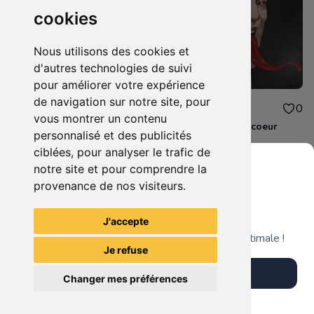
cookies
Nous utilisons des cookies et
d'autres technologies de suivi
pour améliorer votre expérience
de navigation sur notre site, pour
65.00€
42.00€
0
0
vous montrer un contenu
Aquelarre
La folle du sacré coeur
personnalisé et des publicités
ciblées, pour analyser le trafic de
notre site et pour comprendre la
provenance de nos visiteurs.
Grenier du Geek
Voir tous les articles du vendeur
J'accepte
Télécharge notre app pour une expérience optimale !
Je refuse
Télécharger l'app
Changer mes préférences
Plus tard