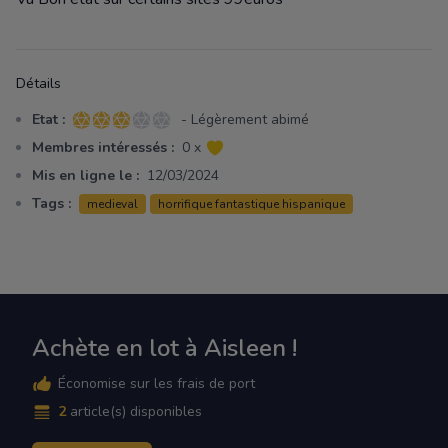
Détails
Etat :
- Légèrement abimé
3 sur 5 étoiles
Membres intéressés :
0 x
Mis en ligne le :
12/03/2024
Tags :
medieval
horrifique fantastique hispanique
Achète en lot à Aisleen !
Économise sur les frais de port
2
article(s) disponibles