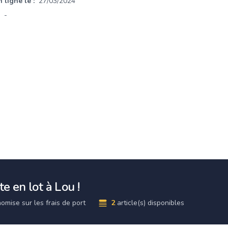
 ligne le :
27/03/2024
-
e en lot à Lou !
omise sur les frais de port
2
article(s) disponibles