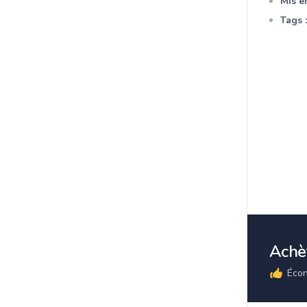
Mis en
Tags :
Achèt
Écon