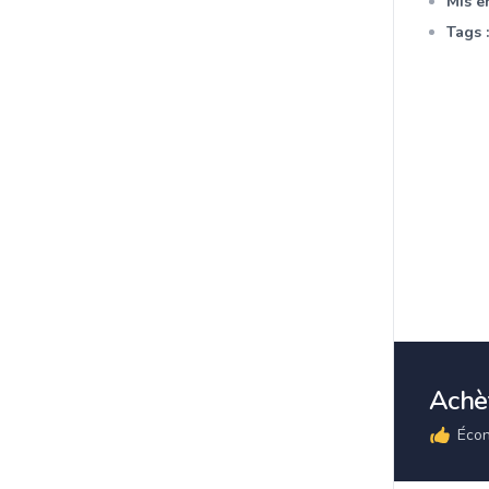
Mis en
Tags :
Achèt
Écon