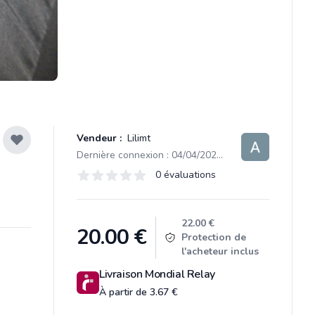
Vendeur :
Lilimt
Dernière connexion : 04/04/2024 09:36
Évaluations
0 évaluations
0 sur 5 étoiles
Product information
22.00 €
20.00
€
Protection de
l'acheteur inclus
Livraison Mondial Relay
À partir de 3.67 €