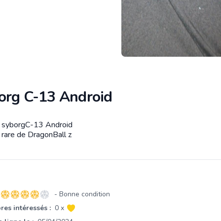
org C-13 Android
e syborgC-13 Android
tion
e rare de DragonBall z
- Bonne condition
4 sur 5 étoiles
es intéressés :
0 x