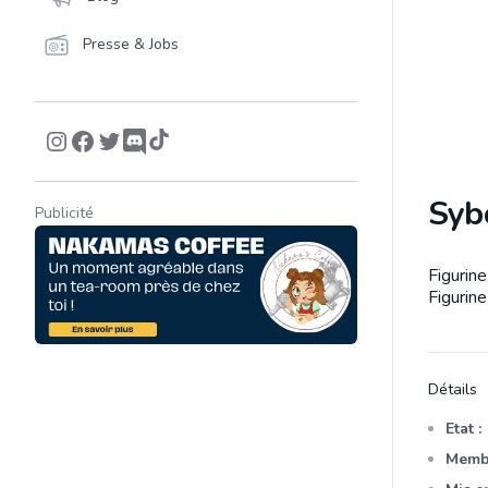
Presse & Jobs
Syb
Publicité
Figurin
Descrip
Figurin
Détails
Etat :
Membr