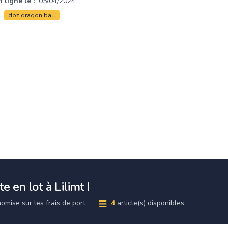
 ligne le :
05/04/2024
dbz dragon ball
e en lot à Lilimt !
omise sur les frais de port
4
article(s) disponibles