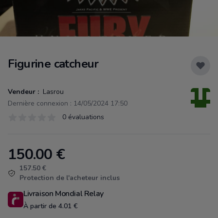
Figurine catcheur
Vendeur :
Lasrou
Dernière connexion : 14/05/2024 17:50
Évaluations
0 évaluations
0 sur 5 étoiles
150.00
€
Product information
157.50 €
Protection de l'acheteur inclus
Livraison Mondial Relay
À partir de 4.01 €