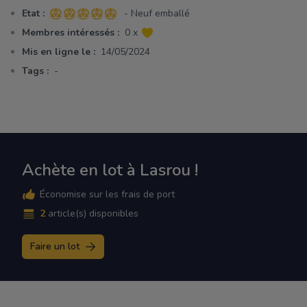
Etat :
- Neuf emballé
5 sur 5 étoiles
Membres intéressés :
0 x
Mis en ligne le :
14/05/2024
Tags :
-
Achète en lot à Lasrou !
Économise sur les frais de port
2
article(s) disponibles
Faire un lot