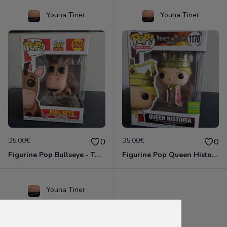
Youna Tiner
Youna Tiner
35.00€
35.00€
0
0
Figurine Pop Bullseye - Toy Story
Figurine Pop Queen Historia Édition Limitée - L'Attaque Des Titans
Youna Tiner