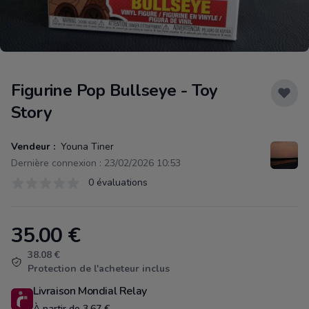
Figurine Pop Bullseye - Toy
Story
Vendeur :
Youna Tiner
Dernière connexion : 23/02/2026 10:53
Évaluations
0 évaluations
0 sur 5 étoiles
35.00
€
Product information
38.08 €
Protection de l'acheteur inclus
Livraison Mondial Relay
À partir de 3.67 €