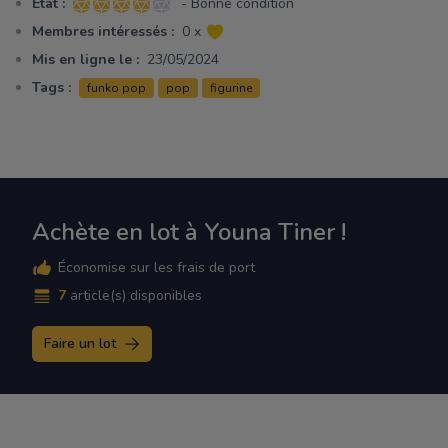
Etat :
- Bonne condition
4 sur 5 étoiles
Membres intéressés :
0 x
Mis en ligne le :
23/05/2024
Tags :
funko pop
pop
figurine
Achète en lot à Youna Tiner !
Économise sur les frais de port
7
article(s) disponibles
Faire un lot