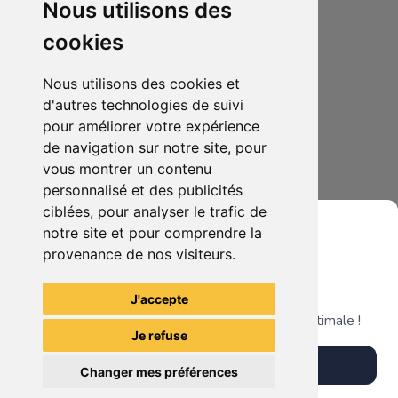
Nous utilisons des
cookies
Nous utilisons des cookies et
d'autres technologies de suivi
pour améliorer votre expérience
de navigation sur notre site, pour
100.00€
0
vous montrer un contenu
Figurine Pop Dumbo Édition Spéciale - Diamond Collection
personnalisé et des publicités
ciblées, pour analyser le trafic de
notre site et pour comprendre la
provenance de nos visiteurs.
Grenier du Geek
Voir tous les articles du vendeur
J'accepte
Télécharge notre app pour une expérience optimale !
Je refuse
Télécharger l'app
Changer mes préférences