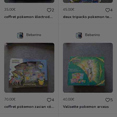
35.00€
45.00€
2
4
coffret pokemon électrode de hisui
deux tripacks pokemon tempête argenté fr scellé
Beberino
Beberino
70.00€
40.00€
4
5
coffret pokemon zacian célébrations 25 ans FR
Valisette pokemon arceus