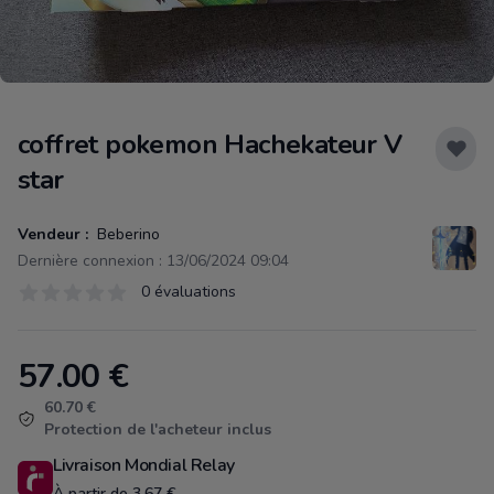
coffret pokemon Hachekateur V
star
Vendeur :
Beberino
Dernière connexion : 13/06/2024 09:04
Évaluations
0 évaluations
0 sur 5 étoiles
57.00
€
Product information
60.70 €
Protection de l'acheteur inclus
Livraison Mondial Relay
À partir de 3.67 €