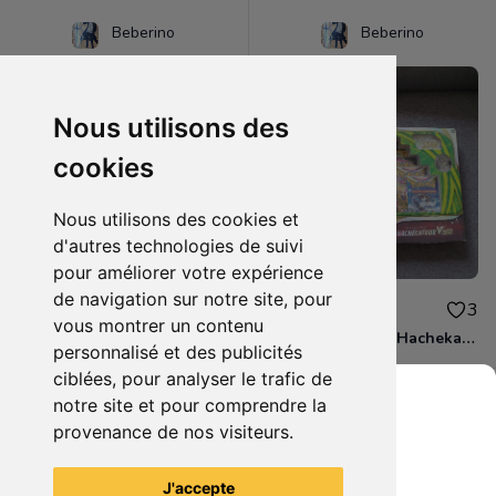
Beberino
Beberino
Nous utilisons des
cookies
Nous utilisons des cookies et
d'autres technologies de suivi
pour améliorer votre expérience
de navigation sur notre site, pour
35.00€
57.00€
2
3
vous montrer un contenu
coffret pokemon viridium V
coffret pokemon Hachekateur V star
personnalisé et des publicités
ciblées, pour analyser le trafic de
notre site et pour comprendre la
provenance de nos visiteurs.
Grenier du Geek
Voir tous les articles du vendeur
J'accepte