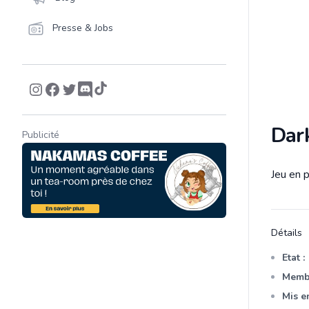
Presse & Jobs
Dar
Publicité
Jeu en 
Descrip
Détails
Etat :
Membr
Mis en