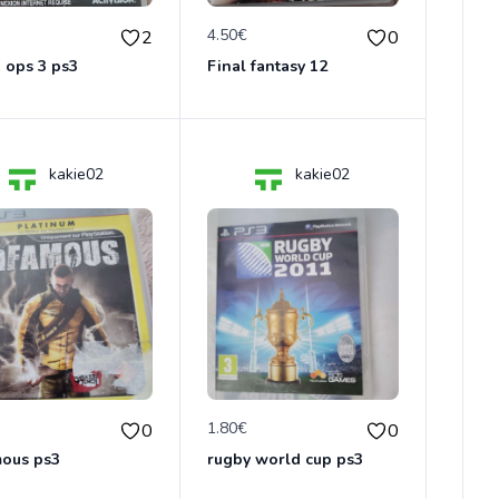
€
4.50€
2
0
 ops 3 ps3
Final fantasy 12
kakie02
kakie02
€
1.80€
0
0
mous ps3
rugby world cup ps3