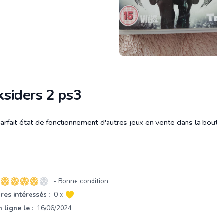
ksiders 2 ps3
parfait état de fonctionnement d'autres jeux en vente dans la bout
tion
- Bonne condition
4 sur 5 étoiles
es intéressés :
0 x
 ligne le :
16/06/2024