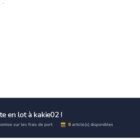
-
e en lot à kakie02 !
omise sur les frais de port
8
article(s) disponibles