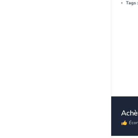
Tags :
Achèt
Écon