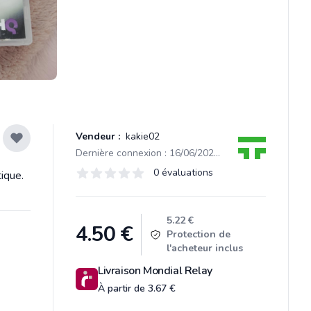
Vendeur :
kakie02
Dernière connexion : 16/06/2024 00:06
Évaluations
0 évaluations
ique.
0 sur 5 étoiles
Product information
5.22 €
4.50
€
Protection de
l'acheteur inclus
Livraison Mondial Relay
À partir de 3.67 €