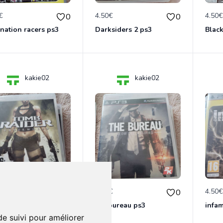
€
4.50€
4.50
0
0
ation racers ps3
Darksiders 2 ps3
Black
kakie02
kakie02
€
4.50€
4.50
0
0
tomb raider underworld ps3
the bureau ps3
infa
de suivi pour améliorer