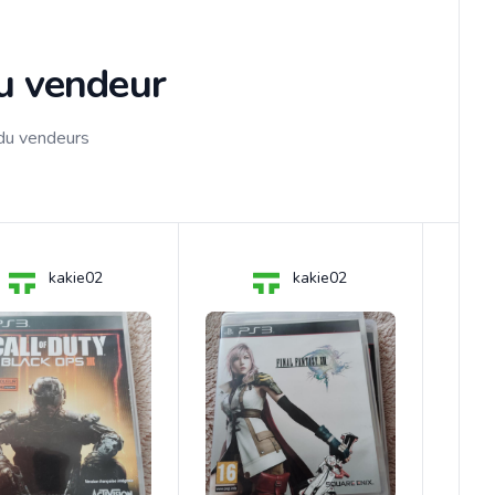
du vendeur
 du vendeurs
kakie02
kakie02