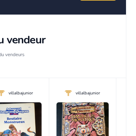
du vendeur
 du vendeurs
villalbajunior
villalbajunior