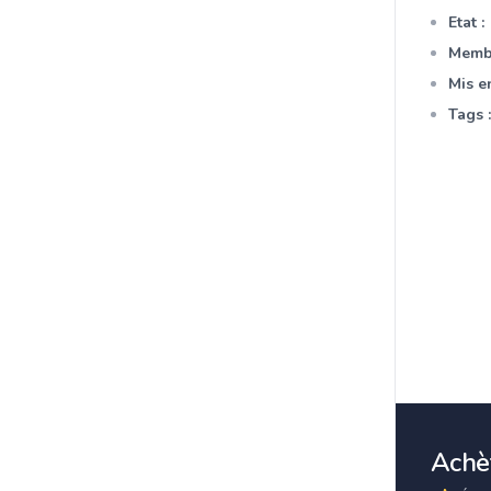
Etat :
Membr
Mis en
Tags :
Achèt