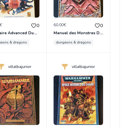
0€
60.00€
0
0
Bestiaire Advanced Dungeons&Dragons (2nd édition)
Manuel des Monstres DD3
eons & dragons
dungeons & dragons
villalbajunior
villalbajunior