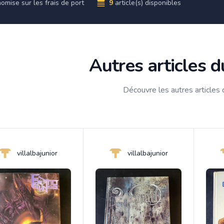
omise sur les frais de port
9
article(s) disponibles
Autres articles 
Découvre les autres articles
villalbajunior
villalbajunior