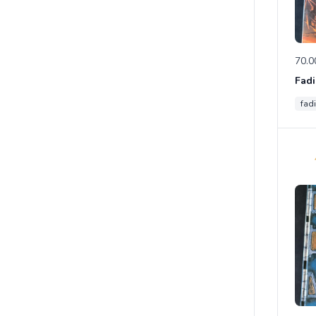
70.0
fad