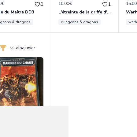
0€
10.00€
15.0
0
1
e du Maître DD3
L'étreinte de la griffe d'émeraude
War
geons & dragons
dungeons & dragons
war
villalbajunior
€
0
ines du Chaos
hammer 40k