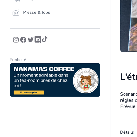
Presse & Jobs
Publicité
L'ét
Scénario
Descrip
régles 
Prévue 
Détails