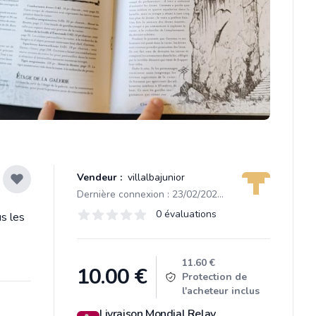
Vendeur :
villalbajunior
Dernière connexion : 23/02/2026 10:24
Évaluations
0 évaluations
us les
0 sur 5 étoiles
Product information
11.60 €
10.00
€
Protection de
l'acheteur inclus
Livraison Mondial Relay