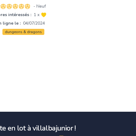
- Neuf
5 sur 5 étoiles
es intéressés :
1 x
 ligne le :
04/07/2024
dungeons & dragons
e en lot à villalbajunior !