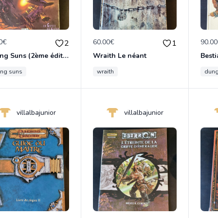
0€
60.00€
90.0
2
1
Fading Suns (2ème édition) 3 Livres VF
Wraith Le néant
ing suns
wraith
dung
villalbajunior
villalbajunior