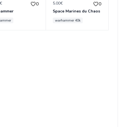
0€
5.00€
0
0
hammer
Space Marines du Chaos
hammer
warhammer 40k