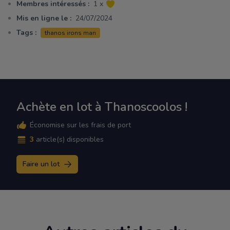
Membres intéressés :
1 x
Mis en ligne le :
24/07/2024
Tags :
thanos irons man
Achète en lot à Thanoscoolos !
Économise sur les frais de port
3
article(s) disponibles
Faire un lot