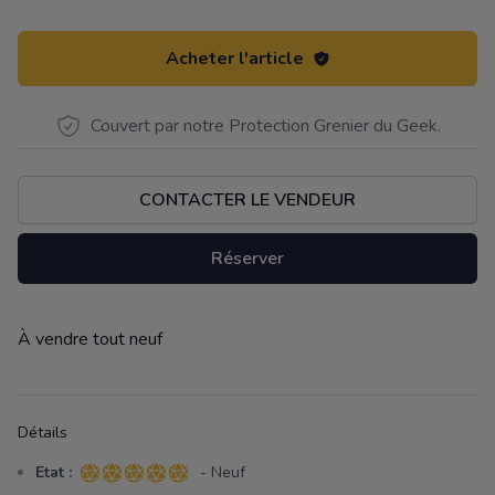
Acheter l'article
Couvert par notre Protection Grenier du Geek.
CONTACTER LE VENDEUR
Réserver
À vendre tout neuf
Description
Détails
Etat :
- Neuf
5 sur 5 étoiles