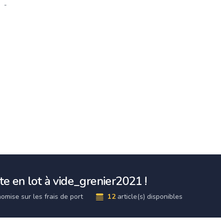
-
e en lot à vide_grenier2021 !
omise sur les frais de port
12
article(s) disponibles