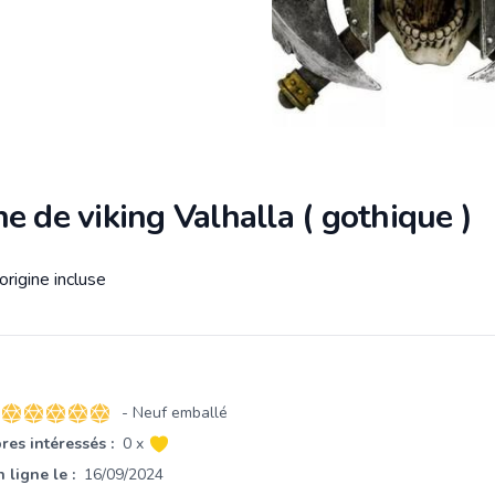
e de viking Valhalla ( gothique )
origine incluse
tion
- Neuf emballé
5 sur 5 étoiles
es intéressés :
0 x
 ligne le :
16/09/2024