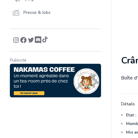
Presse & Jobs
Crân
Publicité
Boîte d'
Descrip
Détails
Etat :
Membr
Mis en