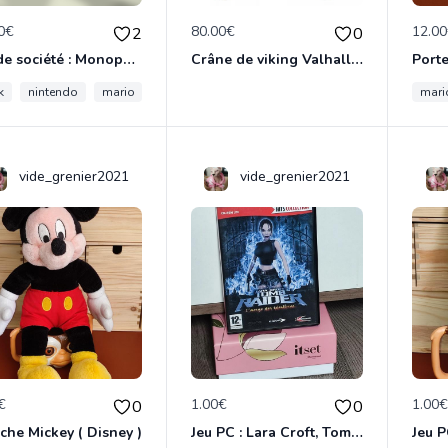
0€
80.00€
12.0
2
0
Jeu de société : Monopoly Nintendo - Edition Collector
Crâne de viking Valhalla ( gothique )
k
nintendo
mario
mari
vide_grenier2021
vide_grenier2021
€
1.00€
1.00
0
0
che Mickey ( Disney )
Jeu PC : Lara Croft, Tomb Raider - L'ange des ténèbres