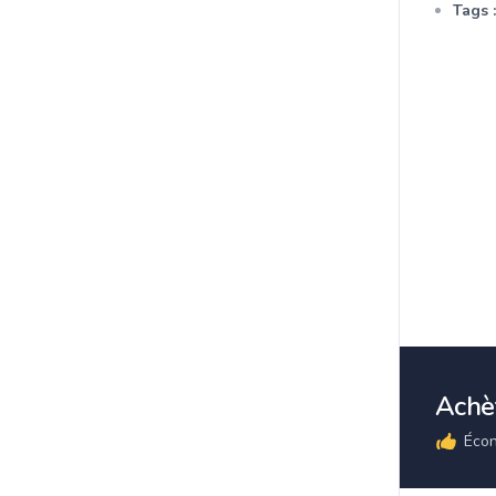
Tags :
Achèt
Écon