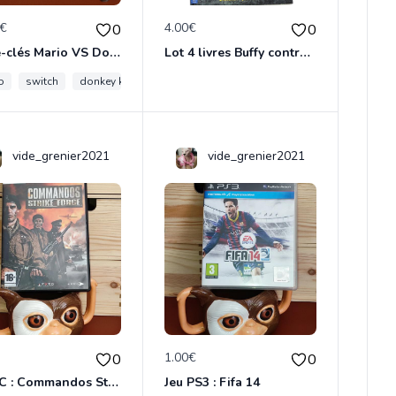
0€
4.00€
0
0
Porte-clés Mario VS Donkey Kong
Lot 4 livres Buffy contre les vampires
o
switch
donkey kong
vide_grenier2021
vide_grenier2021
€
1.00€
0
0
Jeu PC : Commandos Strike Force
Jeu PS3 : Fifa 14