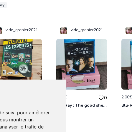
ney
vide_grenier2021
vide_grenier2021
€
2.00€
2.00
0
0
Jeu PC : L'essentiel Les Experts ( 4 cd's )
Blu-Ray : The good shepherd
Blu-R
de suivi pour améliorer
vous montrer un
nalyser le trafic de