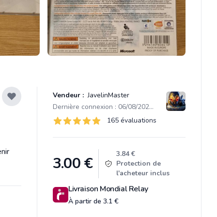
Vendeur :
JavelinMaster
Dernière connexion : 06/08/2026 15:05
Évaluations
165 évaluations
165 sur 5 étoiles
nir
Product information
3.84 €
3.00
€
Protection de
l'acheteur inclus
Livraison Mondial Relay
À partir de 3.1 €