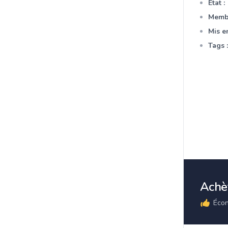
Etat :
Membr
Mis en
Tags :
Achèt
Écon