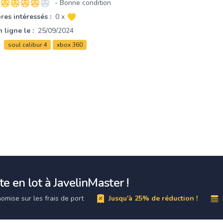
- Bonne condition
4 sur 5 étoiles
es intéressés :
0 x
 ligne le :
25/09/2024
soul calibur 4
xbox 360
e en lot à JavelinMaster !
omise sur les frais de port
Jusqu'à 25% de réduction !