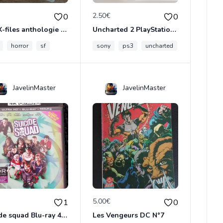
€
2.50€
0
0
The X-files anthologie 2 DVD
Uncharted 2 PlayStation3
horror
sf
sony
ps3
uncharted
JavelinMaster
JavelinMaster
€
5.00€
1
0
Suicide squad Blu-ray 4K ultra HD
Les Vengeurs DC N°7