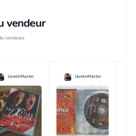
du vendeur
 du vendeurs
JavelinMaster
JavelinMaster