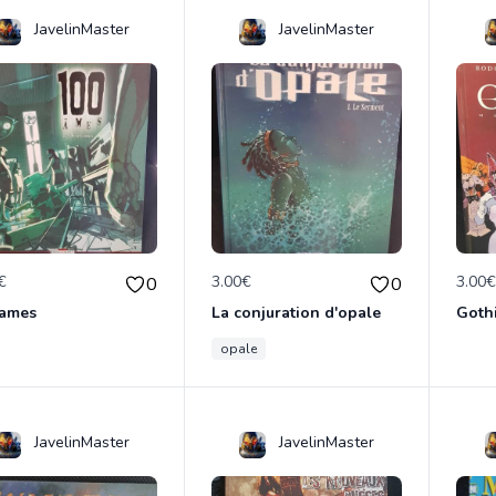
JavelinMaster
JavelinMaster
€
3.00€
3.00
0
0
 ames
La conjuration d'opale
Goth
opale
JavelinMaster
JavelinMaster