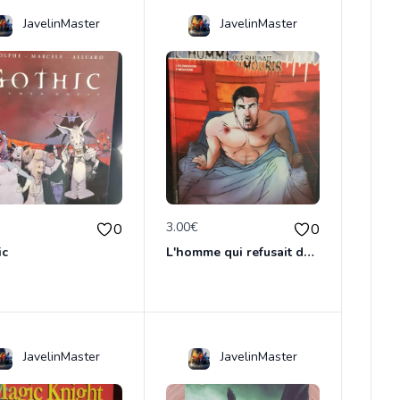
JavelinMaster
JavelinMaster
€
3.00€
0
0
ic
L'homme qui refusait de dormir
JavelinMaster
JavelinMaster