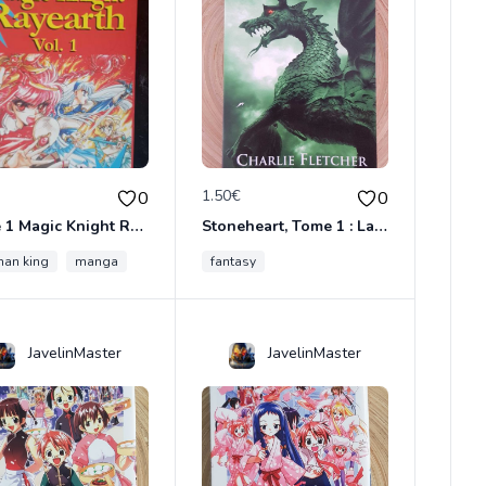
€
1.50€
0
0
Tome 1 Magic Knight Rayearth
Stoneheart, Tome 1 : La Malédiction de pierre
an king
me cercle
manga
fantasy
JavelinMaster
JavelinMaster