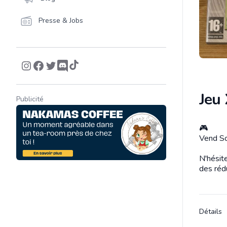
Presse & Jobs
Jeu
Publicité
🎮
Descrip
Vend So
N'hésit
des réd
Détails