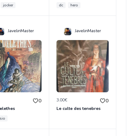
jocker
dc
hero
JavelinMaster
JavelinMaster
€
3.00€
0
0
elethes
Le culte des tenebres
sio