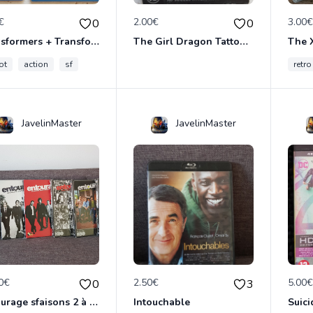
€
2.00€
3.00
0
0
Transformers + Transformers 2 : La Revanche
The Girl Dragon Tattoo - Blu-Ray
ot
action
sf
retro
JavelinMaster
JavelinMaster
0€
2.50€
5.00
0
3
Entourage sfaisons 2 à 8 en dvd
Intouchable