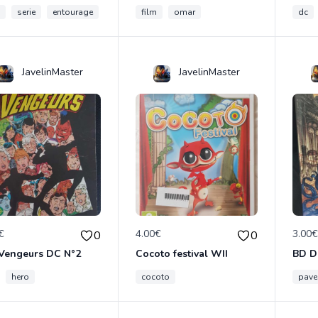
serie
entourage
film
omar
dc
JavelinMaster
JavelinMaster
€
4.00€
3.00
0
0
 Vengeurs DC N°2
Cocoto festival WII
BD D
hero
cocoto
pave