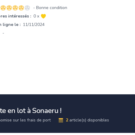
- Bonne condition
4 sur 5 étoiles
es intéressés :
0 x
 ligne le :
11/11/2024
-
e en lot à Sonaeru !
omise sur les frais de port
2
article(s) disponibles