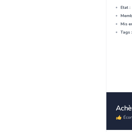
Etat :
Membr
Mis en
Tags :
Achèt
Écon