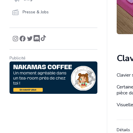
Presse & Jobs
Clav
Publicité
Clavier
Descrip
Certaine
pièce da
Visuelle
Détails