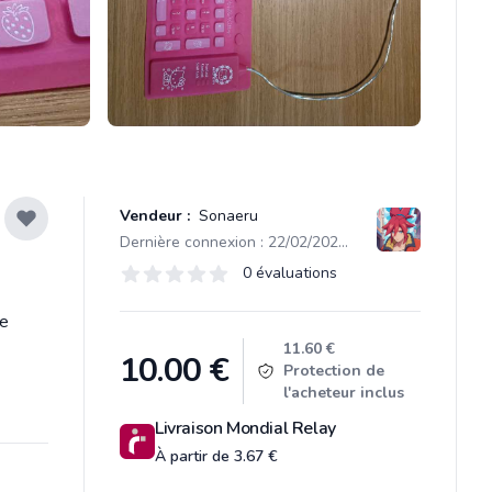
Vendeur :
Sonaeru
Dernière connexion : 22/02/2026 10:04
Évaluations
0 évaluations
0 sur 5 étoiles
ie
Product information
11.60 €
10.00
€
Protection de
l'acheteur inclus
Livraison Mondial Relay
À partir de 3.67 €