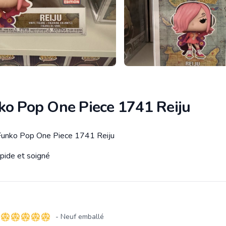
ko Pop One Piece 1741 Reiju
unko Pop One Piece 1741 Reiju
tion
apide et soigné
- Neuf emballé
5 sur 5 étoiles