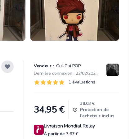
Vendeur :
Gui-Gui POP
Dernière connexion : 22/02/2026 08:43
Évaluations
1 évaluations
1 sur 5 étoiles
Product information
38.03 €
34.95
€
Protection de
l'acheteur inclus
Livraison Mondial Relay
À partir de 3.67 €