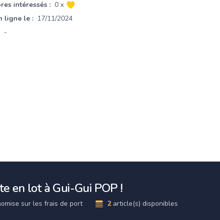
es intéressés :
0 x
 ligne le :
17/11/2024
-
e en lot à Gui-Gui POP !
omise sur les frais de port
2
article(s) disponibles