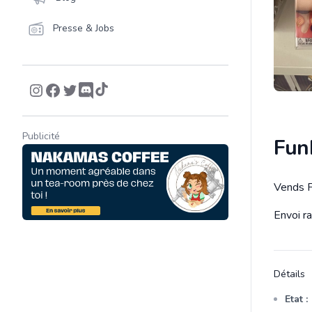
Presse & Jobs
Publicité
Fun
Vends F
Descrip
Envoi r
Détails
Etat :