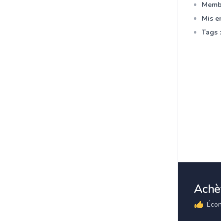
Membr
Mis en
Tags :
Achèt
Écon