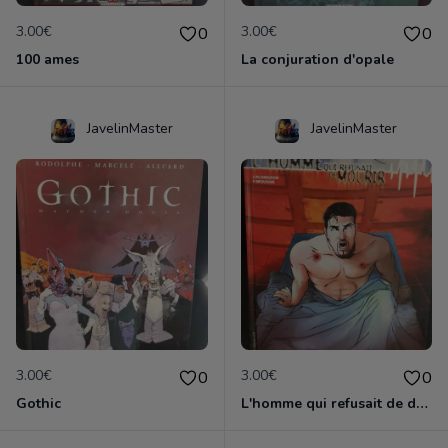
3.00€
3.00€
0
0
100 ames
La conjuration d'opale
JavelinMaster
JavelinMaster
3.00€
3.00€
0
0
Gothic
L'homme qui refusait de dormir