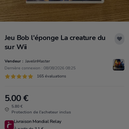
Jeu Bob l'éponge La creature du
sur Wii
Vendeur :
JavelinMaster
Dernière connexion : 08/08/2026 08:25
Évaluations
165 évaluations
165 sur 5 étoiles
5.00
€
Product information
5.80 €
Protection de l'acheteur inclus
Livraison Mondial Relay
À partir de 3.1 €