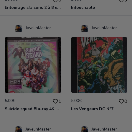
Entourage sfaisons 2 à 8 en dvd
Intouchable
JavelinMaster
JavelinMaster
5.00€
5.00€
1
0
Suicide squad Blu-ray 4K ultra HD
Les Vengeurs DC N°7
JavelinMaster
JavelinMaster