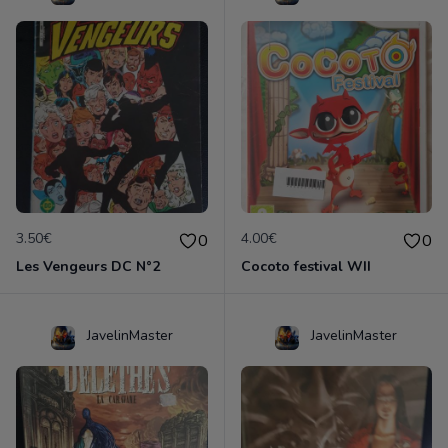
3.50€
4.00€
0
0
Les Vengeurs DC N°2
Cocoto festival WII
JavelinMaster
JavelinMaster