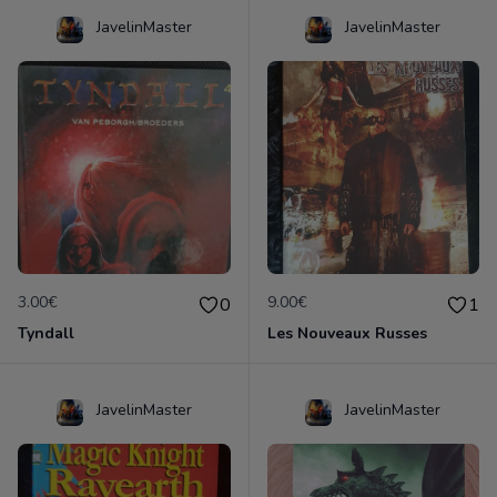
JavelinMaster
JavelinMaster
3.00€
9.00€
0
1
Tyndall
Les Nouveaux Russes
JavelinMaster
JavelinMaster