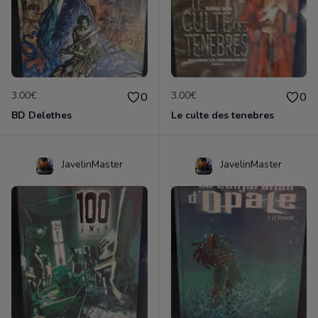
3.00€
3.00€
0
0
BD Delethes
Le culte des tenebres
JavelinMaster
JavelinMaster