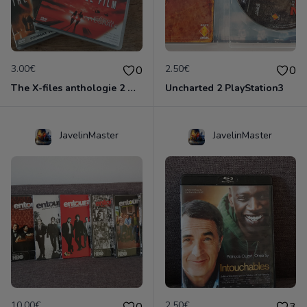
3.00€
2.50€
0
0
The X-files anthologie 2 DVD
Uncharted 2 PlayStation3
JavelinMaster
JavelinMaster
10.00€
2.50€
0
3