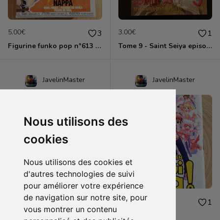
5.00€
3.00€
3
1
Figurine funko pop n°613 - Dragon ball z - Nappa
Tome 9 - Saint Seiya episode G
JavelinMaster
JavelinMaster
Nous utilisons des
cookies
Nous utilisons des cookies et
d'autres technologies de suivi
pour améliorer votre expérience
de navigation sur notre site, pour
2.00€
2.00€
1
1
vous montrer un contenu
Negi ma tome 9
Negi ma tome 5