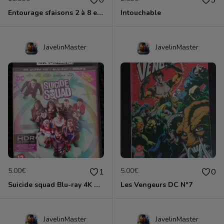
Entourage sfaisons 2 à 8 en dvd
Intouchable
JavelinMaster
JavelinMaster
5.00€
5.00€
1
0
Suicide squad Blu-ray 4K ultra HD
Les Vengeurs DC N°7
JavelinMaster
JavelinMaster