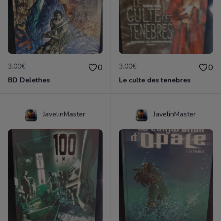
3.00€
3.00€
0
0
BD Delethes
Le culte des tenebres
JavelinMaster
JavelinMaster