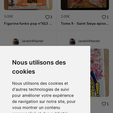
5.00€
3.00€
3
1
Figurine funko pop n°613 - Dragon ball z - Nappa
Tome 9 - Saint Seiya episode G
JavelinMaster
JavelinMaster
Nous utilisons des
cookies
Nous utilisons des cookies et
d'autres technologies de suivi
pour améliorer votre expérience
de navigation sur notre site, pour
2.00€
2.00€
1
1
vous montrer un contenu
Negi ma tome 9
Negi ma tome 5