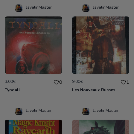
JavelinMaster
JavelinMaster
3.00€
9.00€
0
1
Tyndall
Les Nouveaux Russes
JavelinMaster
JavelinMaster