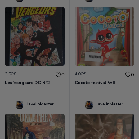
3.50€
4.00€
0
0
Les Vengeurs DC N°2
Cocoto festival WII
JavelinMaster
JavelinMaster