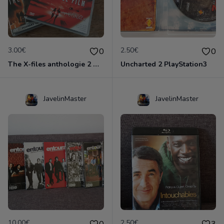
3.00€
2.50€
0
0
The X-files anthologie 2 DVD
Uncharted 2 PlayStation3
JavelinMaster
JavelinMaster
10.00€
2.50€
0
3