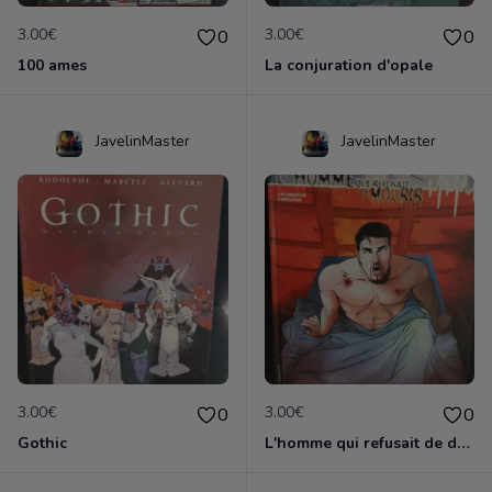
3.00€
3.00€
0
0
100 ames
La conjuration d'opale
JavelinMaster
JavelinMaster
3.00€
3.00€
0
0
Gothic
L'homme qui refusait de dormir