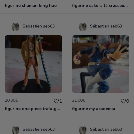
figurine shaman king hao
figurine sakura là crasseuse de cartes
Sébastien seb63
Sébastien seb63
20.00€
21.00€
1
0
figurine one piece trafalga law officielle
figurine my academia
Sébastien seb63
Sébastien seb63