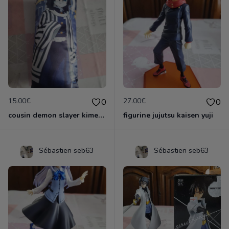
15.00€
27.00€
0
0
cousin demon slayer kimestsu neuf
figurine jujutsu kaisen yuji
Sébastien seb63
Sébastien seb63