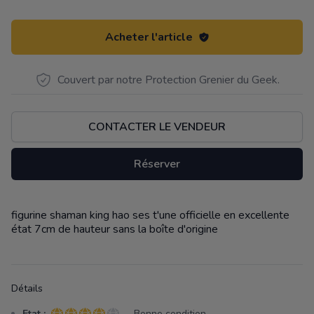
Acheter l'article
Couvert par notre Protection Grenier du Geek.
CONTACTER LE VENDEUR
Réserver
figurine shaman king hao ses t'une officielle en excellente
Description
état 7cm de hauteur sans la boîte d'origine
Détails
Etat :
- Bonne condition