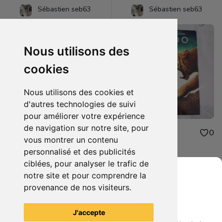
Sébastien seb63
Sébastien seb63
Nous utilisons des
cookies
Nous utilisons des cookies et
d'autres technologies de suivi
pour améliorer votre expérience
de navigation sur notre site, pour
48.00€
1.00€
0
0
vous montrer un contenu
figurine one piece oden
dvd 10.000
personnalisé et des publicités
ciblées, pour analyser le trafic de
notre site et pour comprendre la
provenance de nos visiteurs.
Grenier du Geek
Voir tous les articles du vendeur
J'accepte