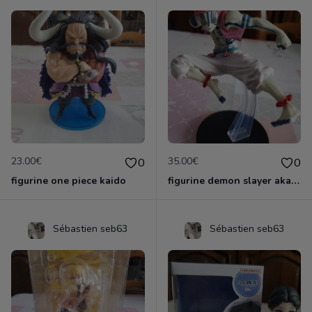
23.00€
35.00€
0
0
figurine one piece kaido
figurine demon slayer akaza officielle &ichiban
Sébastien seb63
Sébastien seb63