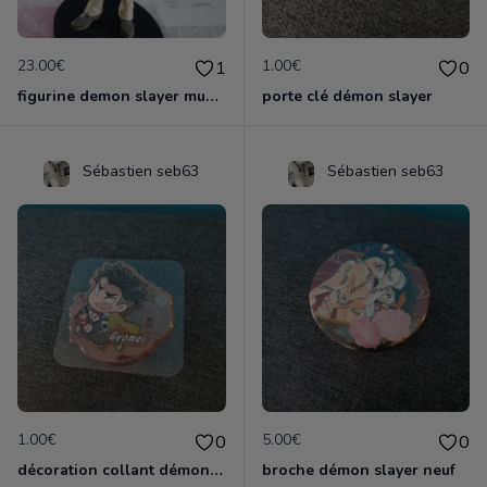
23.00€
1.00€
1
0
figurine demon slayer muzan
porte clé démon slayer
Sébastien seb63
Sébastien seb63
1.00€
5.00€
0
0
décoration collant démon slayer neuf
broche démon slayer neuf