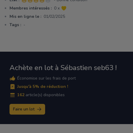
4 sur 5 étoiles
Membres intéressés :
0 x
Mis en ligne le :
01/02/2025
Tags :
-
Achète en lot à Sébastien seb63 !
Économise sur les frais de port
Jusqu'à 5% de réduction !
162
article(s) disponibles
Faire un lot