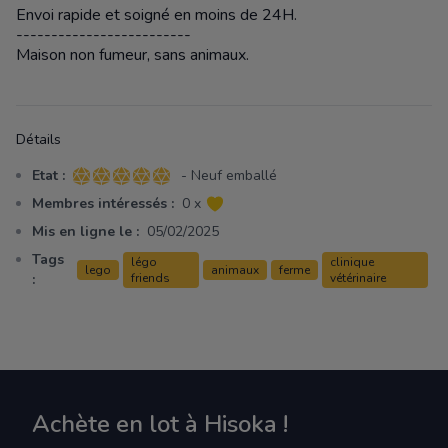
Envoi rapide et soigné en moins de 24H.
-------------------------
Maison non fumeur, sans animaux.
Détails
Etat :
- Neuf emballé
5 sur 5 étoiles
Membres intéressés :
0 x
Mis en ligne le :
05/02/2025
Tags
légo
clinique
lego
animaux
ferme
:
friends
vétérinaire
Achète en lot à Hisoka !