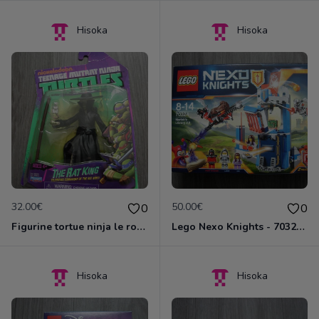
Hisoka
Hisoka
32.00€
50.00€
0
0
Figurine tortue ninja le roi des rats
Lego Nexo Knights - 70324 - La bibliothèque 2.0 de Merlok
Hisoka
Hisoka