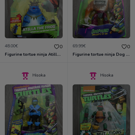
48.00€
69.99€
0
0
Figurine tortue ninja Atilla la grenouille
Figurine tortue ninja Dog Pound avec accessoires
Hisoka
Hisoka