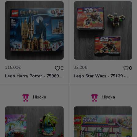
115.00€
32.00€
0
0
Lego Harry Potter - 75969 - La tour d'astronomie de Poudlard
Lego Star Wars - 75129 - Wookiee Gunship
Hisoka
Hisoka