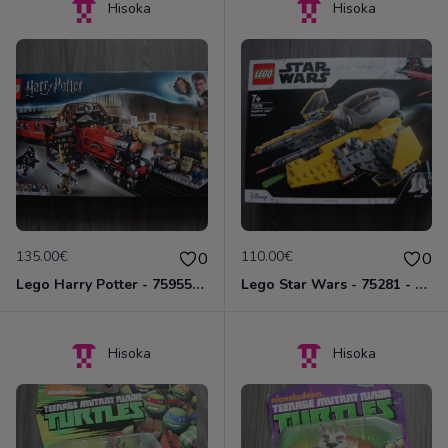
Hisoka
Hisoka
135.00€
110.00€
0
0
Lego Harry Potter - 75955 - Le Poudlard Express
Lego Star Wars - 75281 - L'intercepteur Jedi d'Anakin
Hisoka
Hisoka