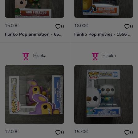
15.00€
16.00€
0
0
Funko Pop animation - 651 - Gon Freecss
Funko Pop movies - 1556 - Mega minion Mel
Hisoka
Hisoka
12.00€
15.70€
0
0