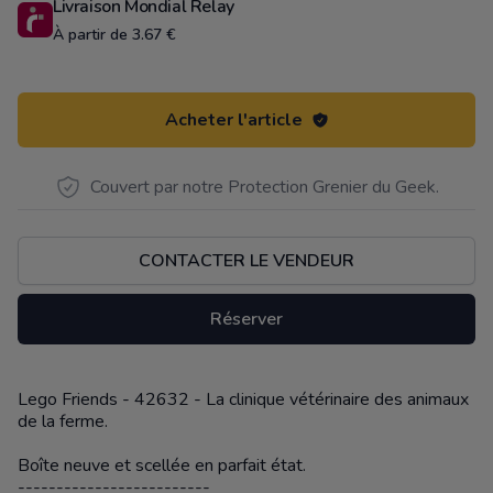
Livraison Mondial Relay
À partir de 3.67 €
Acheter l'article
Couvert par notre Protection Grenier du Geek.
CONTACTER LE VENDEUR
Réserver
Lego Friends - 42632 - La clinique vétérinaire des animaux
Description
de la ferme.
Boîte neuve et scellée en parfait état.
-------------------------