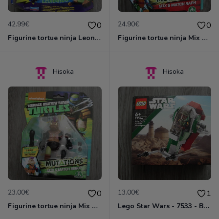
42.99€
24.90€
0
0
Figurine tortue ninja Leonardo stealth tech avec accessoires
Figurine tortue ninja Mix & Match Raph
Hisoka
Hisoka
23.00€
13.00€
0
1
Figurine tortue ninja Mix & Match Bebop
Lego Star Wars - 7533 - Boba Fett's Starship Microfighter