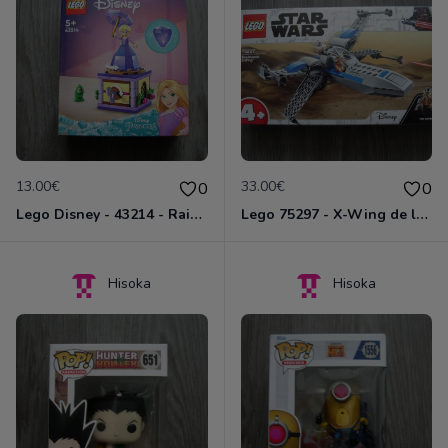
13.00€
33.00€
0
0
Lego Disney - 43214 - Raiponce tourbillonnante
Lego 75297 - X-Wing de la résistance
Hisoka
Hisoka