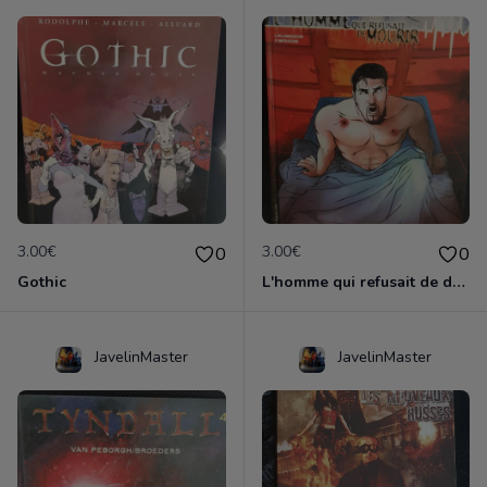
3.00€
3.00€
0
0
Gothic
L'homme qui refusait de dormir
JavelinMaster
JavelinMaster