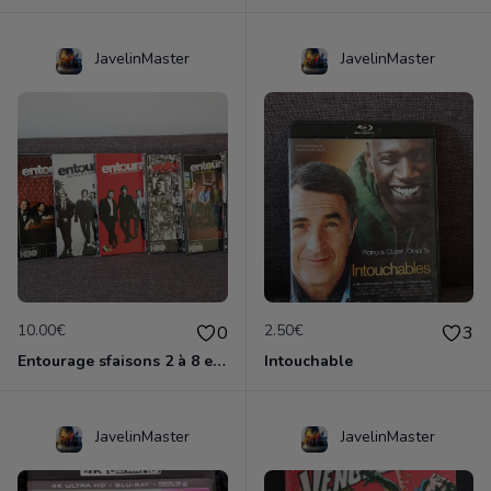
JavelinMaster
JavelinMaster
10.00€
2.50€
0
3
Entourage sfaisons 2 à 8 en dvd
Intouchable
JavelinMaster
JavelinMaster