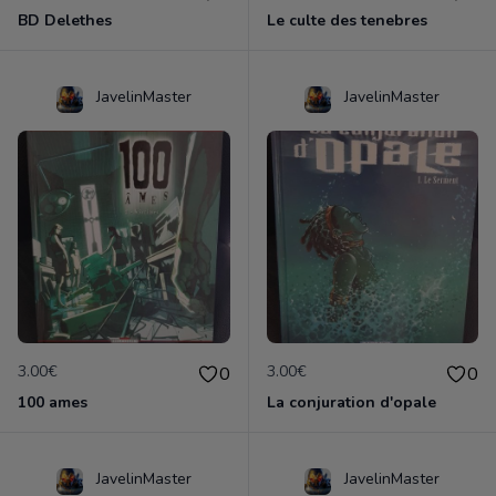
BD Delethes
Le culte des tenebres
JavelinMaster
JavelinMaster
3.00€
3.00€
0
0
100 ames
La conjuration d'opale
JavelinMaster
JavelinMaster