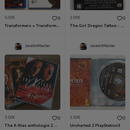
5.00€
2.00€
0
0
Transformers + Transformers 2 : La Revanche
The Girl Dragon Tattoo - Blu-Ray
JavelinMaster
JavelinMaster
3.00€
2.50€
0
0
The X-files anthologie 2 DVD
Uncharted 2 PlayStation3