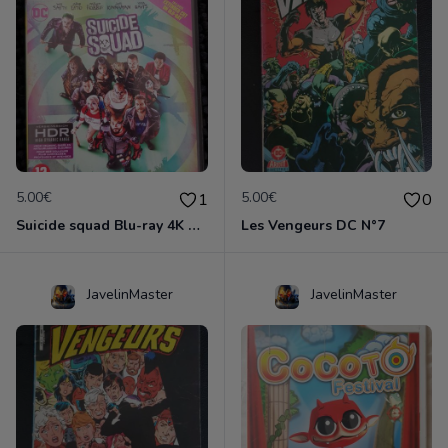
5.00€
5.00€
1
0
Suicide squad Blu-ray 4K ultra HD
Les Vengeurs DC N°7
JavelinMaster
JavelinMaster