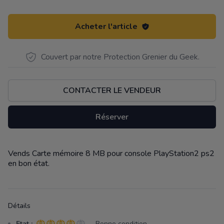
Acheter l'article
Couvert par notre Protection Grenier du Geek.
CONTACTER LE VENDEUR
Réserver
Vends Carte mémoire 8 MB pour console PlayStation2 ps2
Description
en bon état.
Détails
Etat :
- Bonne condition