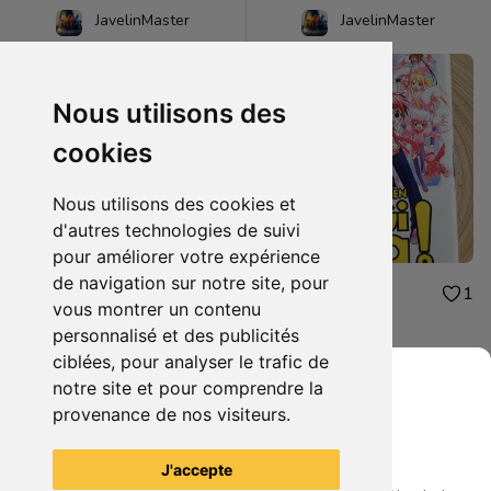
JavelinMaster
JavelinMaster
Nous utilisons des
cookies
Nous utilisons des cookies et
d'autres technologies de suivi
pour améliorer votre expérience
de navigation sur notre site, pour
2.00€
2.00€
1
1
vous montrer un contenu
Negi ma tome 9
Negi ma tome 5
personnalisé et des publicités
ciblées, pour analyser le trafic de
notre site et pour comprendre la
provenance de nos visiteurs.
Grenier du Geek
Voir tous les articles du vendeur
J'accepte