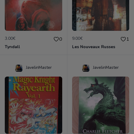
3.00€
9.00€
0
1
Tyndall
Les Nouveaux Russes
JavelinMaster
JavelinMaster