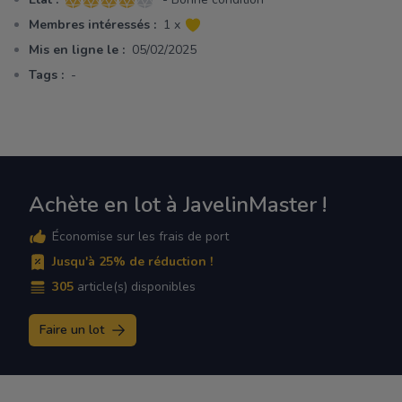
4 sur 5 étoiles
Membres intéressés :
1 x
Mis en ligne le :
05/02/2025
Tags :
-
Achète en lot à JavelinMaster !
Économise sur les frais de port
Jusqu'à 25% de réduction !
305
article(s) disponibles
Faire un lot