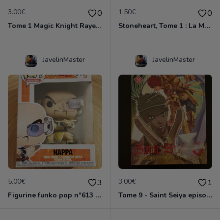
3.00€
1.50€
0
0
Tome 1 Magic Knight Rayearth
Stoneheart, Tome 1 : La Malédiction de pierre
JavelinMaster
JavelinMaster
5.00€
3.00€
3
1
Figurine funko pop n°613 - Dragon ball z - Nappa
Tome 9 - Saint Seiya episode G