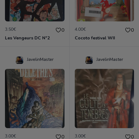
3.50€
4.00€
0
0
Les Vengeurs DC N°2
Cocoto festival WII
JavelinMaster
JavelinMaster
3.00€
3.00€
0
0