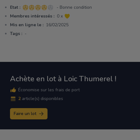
Etat :
- Bonne condition
4 sur 5 étoiles
Membres intéressés :
0 x
Mis en ligne le :
16/02/2025
Tags :
-
Achète en lot à Loic Thumerel !
Économise sur les frais de port
2
article(s) disponibles
Faire un lot