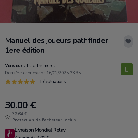
Manuel des joueurs pathfinder
1ere édition
Vendeur :
Loic Thumerel
Dernière connexion : 16/02/2025 23:35
Évaluations
1 évaluations
1 sur 5 étoiles
30.00
€
Product information
32.64 €
Protection de l'acheteur inclus
Livraison Mondial Relay
À partir de 4.01 €