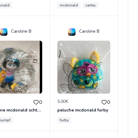
onald
mcdonald
cartes
Caroline B
Caroline B
€
5.00€
0
0
figurine mcdonald schtroumpf
peluche mcdonald furby
roumpf
furby