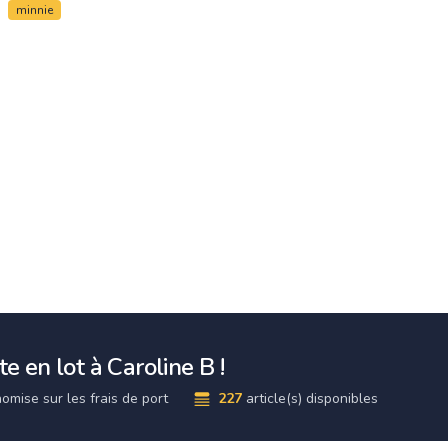
minnie
e en lot à Caroline B !
omise sur les frais de port
227
article(s) disponibles