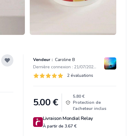
Vendeur :
Caroline B
Dernière connexion : 21/07/2026 21:23
Évaluations
2 évaluations
2 sur 5 étoiles
Product information
5.80 €
5.00
€
Protection de
l'acheteur inclus
Livraison Mondial Relay
À partir de 3.67 €