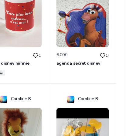
€
6.00€
0
0
 disney minnie
agenda secret disney
ie
Caroline B
Caroline B