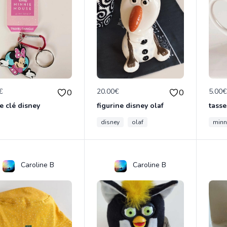
€
20.00€
5.00
0
0
e clé disney
figurine disney olaf
tasse
disney
olaf
minn
Caroline B
Caroline B