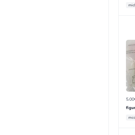
mic
5.00
figu
mc