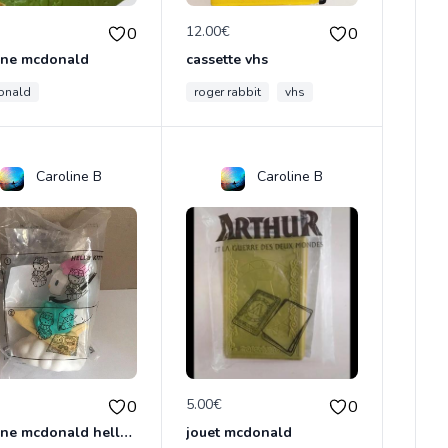
€
12.00€
0
0
rine mcdonald
cassette vhs
onald
roger rabbit
vhs
Caroline B
Caroline B
€
5.00€
0
0
figurine mcdonald hello kitty
jouet mcdonald