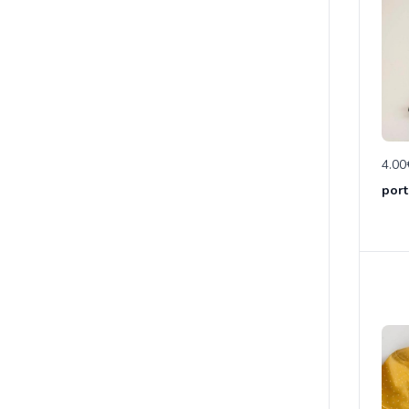
4.00
port