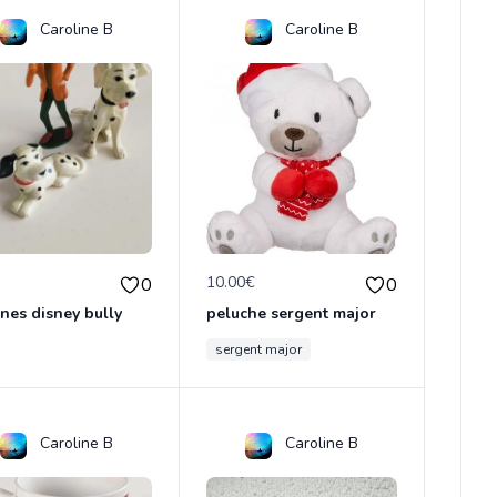
Caroline B
Caroline B
€
10.00€
0
0
ines disney bully
peluche sergent major
sergent major
Caroline B
Caroline B