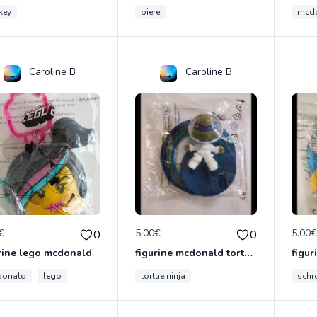
key
biere
mcd
Caroline B
Caroline B
€
5.00€
5.00
0
0
rine lego mcdonald
figurine mcdonald tortue ninja
donald
lego
tortue ninja
sch