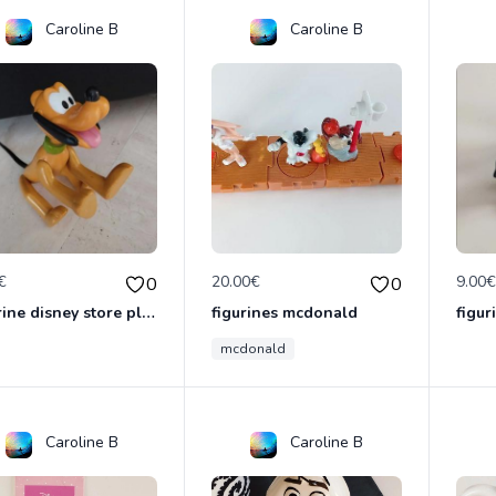
Caroline B
Caroline B
€
20.00€
9.00
0
0
figurine disney store pluto
figurines mcdonald
figur
mcdonald
Caroline B
Caroline B