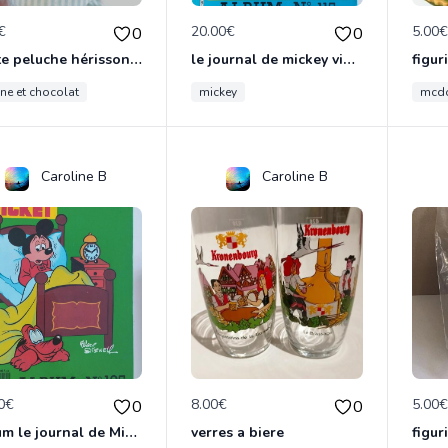
€
20.00€
5.00
0
0
Petite peluche hérisson vintage tartine et chocolat
le journal de mickey vintage
figu
ine et chocolat
mickey
mcd
Caroline B
Caroline B
0€
8.00€
5.00
0
0
Album le journal de Mickey vintage ancien
verres a biere