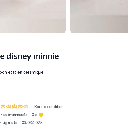
e disney minnie
 bon etat en ceramique
tion
- Bonne condition
4 sur 5 étoiles
es intéressés :
0 x
 ligne le :
03/03/2025