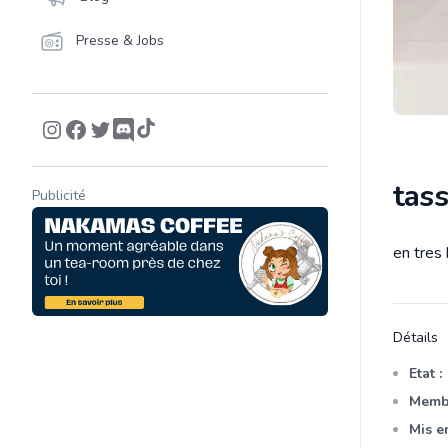
Presse & Jobs
tass
Publicité
en tres
Descrip
Détails
Etat :
Membr
Mis en