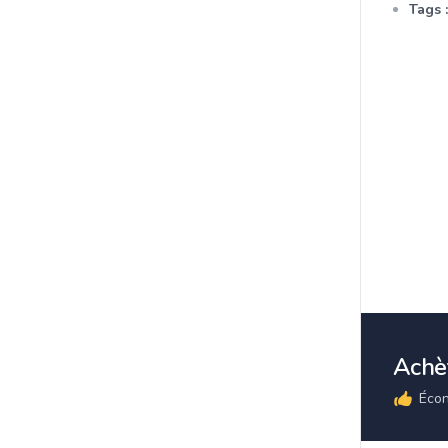
Tags :
Achèt
Écon