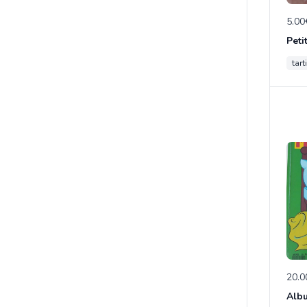
5.00
tart
20.0