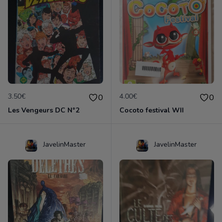
3.50€
4.00€
0
0
Les Vengeurs DC N°2
Cocoto festival WII
JavelinMaster
JavelinMaster