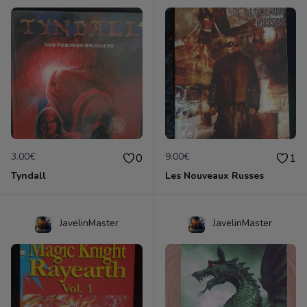
3.00€
9.00€
0
1
Tyndall
Les Nouveaux Russes
JavelinMaster
JavelinMaster