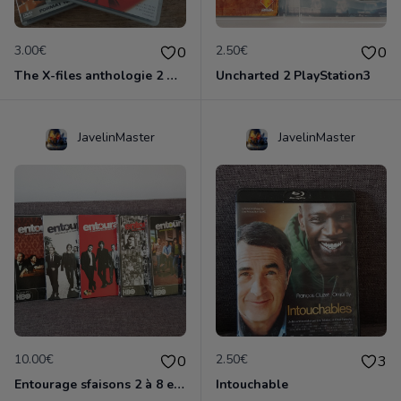
3.00€
2.50€
0
0
The X-files anthologie 2 DVD
Uncharted 2 PlayStation3
JavelinMaster
JavelinMaster
10.00€
2.50€
0
3
Entourage sfaisons 2 à 8 en dvd
Intouchable