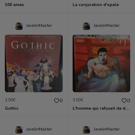
100 ames
La conjuration d'opale
JavelinMaster
JavelinMaster
3.00€
3.00€
0
0
Gothic
L'homme qui refusait de dormir
JavelinMaster
JavelinMaster