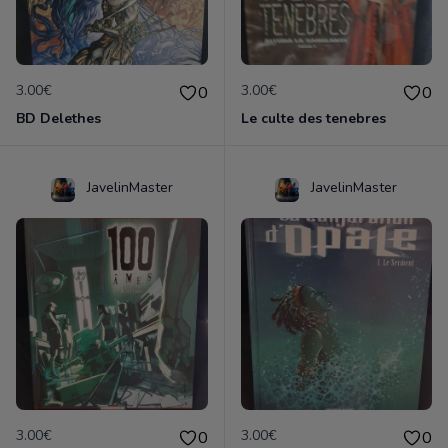
3.00€
3.00€
0
0
BD Delethes
Le culte des tenebres
JavelinMaster
JavelinMaster
3.00€
3.00€
0
0