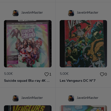
JavelinMaster
JavelinMaster
5.00€
5.00€
1
0
Suicide squad Blu-ray 4K ultra HD
Les Vengeurs DC N°7
JavelinMaster
JavelinMaster