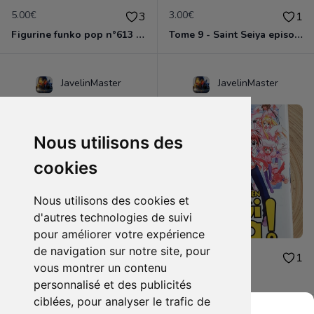
5.00€
3.00€
3
1
Figurine funko pop n°613 - Dragon ball z - Nappa
Tome 9 - Saint Seiya episode G
JavelinMaster
JavelinMaster
Nous utilisons des
cookies
Nous utilisons des cookies et
d'autres technologies de suivi
pour améliorer votre expérience
de navigation sur notre site, pour
2.00€
2.00€
1
1
vous montrer un contenu
Negi ma tome 9
Negi ma tome 5
personnalisé et des publicités
ciblées, pour analyser le trafic de