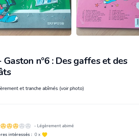
 Gaston n°6 : Des gaffes et des
âts
gèrement et tranche abîmés (voir photo)
tion
- Légèrement abimé
3 sur 5 étoiles
es intéressés :
0 x