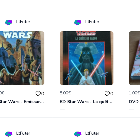
LtFuter
LtFuter
0€
8.00€
1.00
0
0
BD Star Wars - Emissaries to Malastare (VO)
BD Star Wars - La quête de Vador
LtFuter
LtFuter