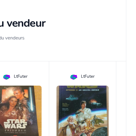
du vendeur
 du vendeurs
LtFuter
LtFuter