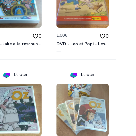
€
1.00€
0
0
DVD - Jake à la rescousse de Bucky
DVD - Leo et Popi - Les animaux de la nature
LtFuter
LtFuter