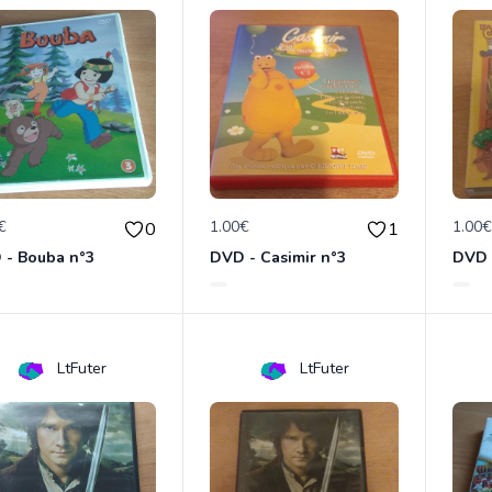
€
1.00€
1.00
0
1
 - Bouba n°3
DVD - Casimir n°3
LtFuter
LtFuter