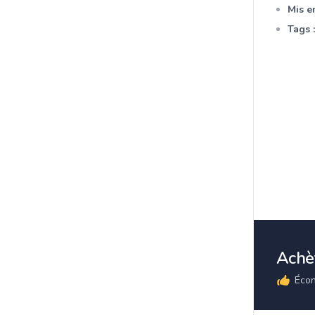
Mis en
Tags :
Achèt
Écon