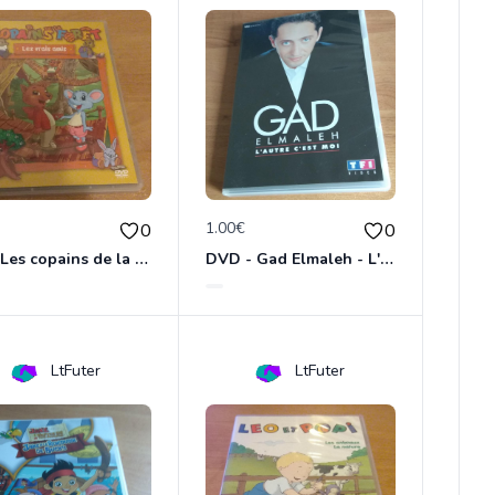
€
1.00€
0
0
DVD Les copains de la forêt : les vrais amis
DVD - Gad Elmaleh - L'autre c'est moi
LtFuter
LtFuter