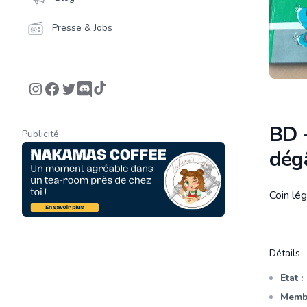
Presse & Jobs
BD -
Publicité
dég
Coin lé
Descrip
Détails
Etat :
Membr