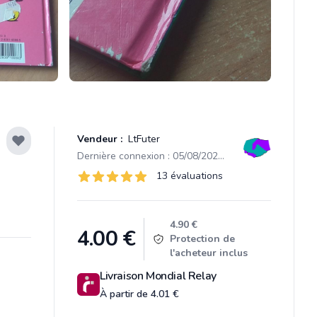
Vendeur :
LtFuter
Dernière connexion : 05/08/2026 19:21
Évaluations
13 évaluations
13 sur 5 étoiles
Product information
4.90 €
4.00
€
Protection de
l'acheteur inclus
Livraison Mondial Relay
À partir de 4.01 €