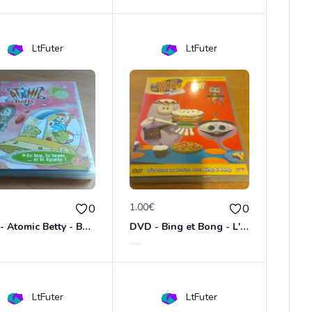
LtFuter
LtFuter
€
1.00€
0
0
DVD - Atomic Betty - Bon, brute et Sparky
DVD - Bing et Bong - L'anniversaire de Bong
LtFuter
LtFuter