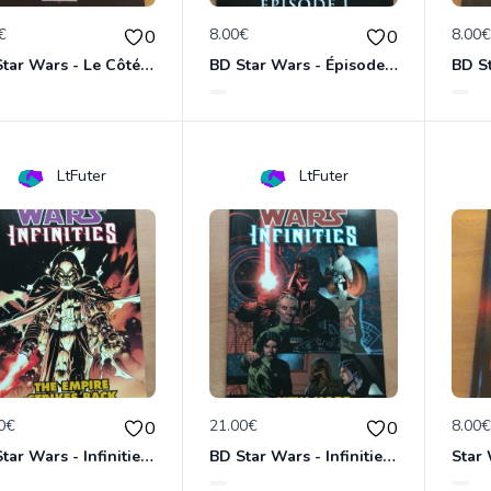
€
8.00€
8.00
0
0
BD Star Wars - Le Côté obscur T02 - Dark Maul
BD Star Wars - Épisode 1 : la menace fantôme
LtFuter
LtFuter
0€
21.00€
8.00
0
0
BD Star Wars - Infinities - The Empire Strike Back (VO)
BD Star Wars - Infinities - A New Hope (VO)