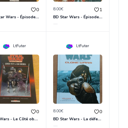
€
8.00€
0
1
BD Star Wars - Épisode 2 : l'attaque des clones
BD Star Wars - Épisode 4 : Un nouvel espoir
LtFuter
LtFuter
€
8.00€
0
0
Star Wars - Le Côté obscur T01 - Jango Fett et Zam Wesell
BD Star Wars - La défense de Kamino (Clone Wars volume 1)