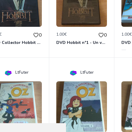
€
1.00€
1.00
0
0
DVD Collector Hobbit n°1 - Un voyage inattendu
DVD Hobbit n°1 - Un voyage inattendu
LtFuter
LtFuter