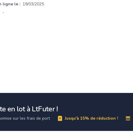
 ligne le :
19/03/2025
-
e en lot à LtFuter !
omise sur les frais de port
Jusqu'à 15% de réduction !