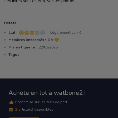
Les livres sont en état, voir les photos.
Détails
Etat :
- Légèrement abimé
3 sur 5 étoiles
Membres intéressés :
0 x
Mis en ligne le :
22/03/2025
Tags :
-
Achète en lot à watbone2 !
Économise sur les frais de port
3
article(s) disponibles