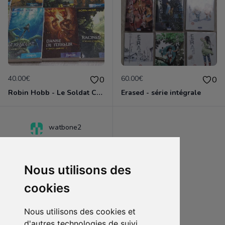
40.00€
60.00€
0
0
Robin Hobb - Le Soldat Chamane - intégrale
Erased - série intégrale
watbone2
Nous utilisons des
cookies
Nous utilisons des cookies et
d'autres technologies de suivi