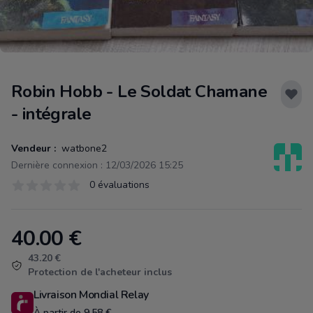
Robin Hobb - Le Soldat Chamane
- intégrale
Vendeur :
watbone2
Dernière connexion : 12/03/2026 15:25
Évaluations
0 évaluations
0 sur 5 étoiles
40.00
€
Product information
43.20 €
Protection de l'acheteur inclus
Livraison Mondial Relay
À partir de 9.58 €