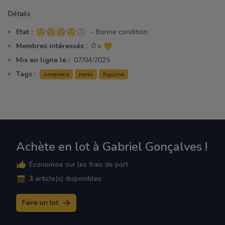
Détails
Etat :
- Bonne condition
4 sur 5 étoiles
Membres intéressés :
0 x
Mis en ligne le :
07/04/2025
Tags :
onepiece
nami
figurine
Achète en lot à Gabriel Gonçalves !
Économise sur les frais de port
3
article(s) disponibles
Faire un lot