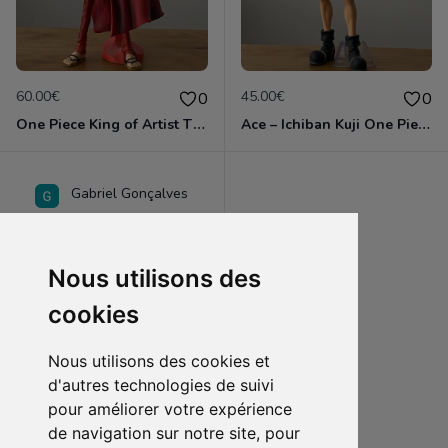
60.00€
45.00€
0
0
One Piece King of Artist The Monkey. D. Luffy -20th Limited
Ace – Ichiban Kuji One Piece the Best Edition – Masterlise No.05 – Banpresto
Gabriel Gonçalves
Nous utilisons des
cookies
Nous utilisons des cookies et
d'autres technologies de suivi
pour améliorer votre expérience
de navigation sur notre site, pour
25.00€
0