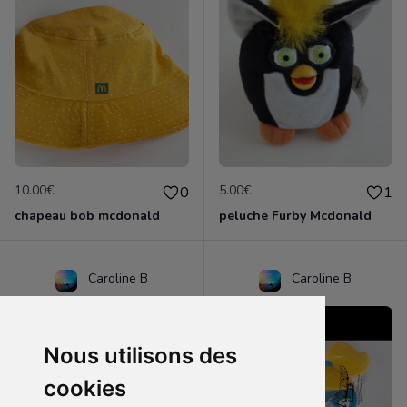
10.00€
5.00€
0
1
chapeau bob mcdonald
peluche Furby Mcdonald
Caroline B
Caroline B
Nous utilisons des
cookies