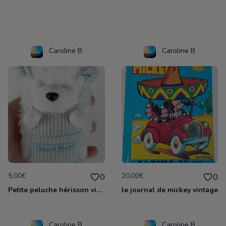
Caroline B
Caroline B
5.00€
20.00€
0
0
Petite peluche hérisson vintage tartine et chocolat
le journal de mickey vintage
Caroline B
Caroline B