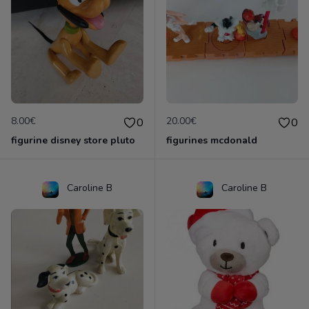
8.00€
20.00€
0
0
figurine disney store pluto
figurines mcdonald
Caroline B
Caroline B