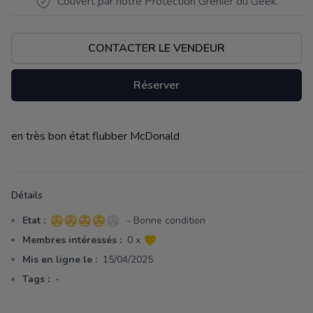
Couvert par notre Protection Grenier du Geek.
CONTACTER LE VENDEUR
Réserver
en très bon état flubber McDonald
Description
Détails
Etat :
- Bonne condition
4 sur 5 étoiles
Membres intéressés :
0 x
Mis en ligne le :
15/04/2025
Tags :
-