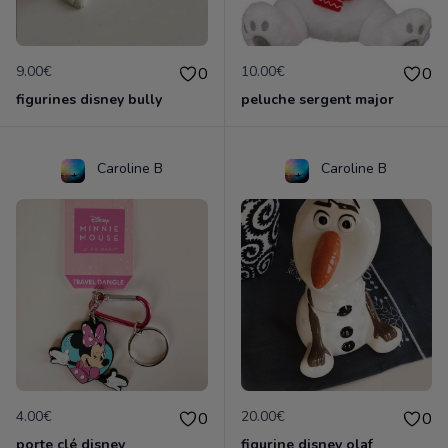
9.00€
10.00€
0
0
figurines disney bully
peluche sergent major
Caroline B
Caroline B
4.00€
20.00€
0
0
porte clé disney
figurine disney olaf