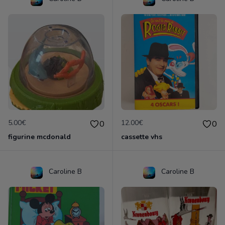
5.00€
12.00€
0
0
figurine mcdonald
cassette vhs
Caroline B
Caroline B