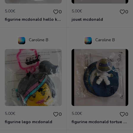
5.00€
5.00€
0
0
figurine mcdonald hello kitty
jouet mcdonald
Caroline B
Caroline B
5.00€
5.00€
0
0
figurine lego mcdonald
figurine mcdonald tortue ninja