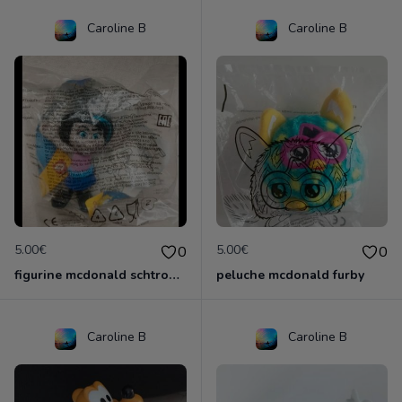
Caroline B
Caroline B
5.00€
5.00€
0
0
figurine mcdonald schtroumpf
peluche mcdonald furby
Caroline B
Caroline B