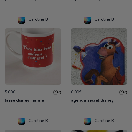
Caroline B
Caroline B
5.00€
6.00€
0
0
tasse disney minnie
agenda secret disney
Caroline B
Caroline B