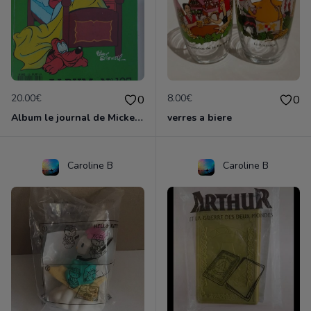
20.00€
8.00€
0
0
Album le journal de Mickey vintage ancien
verres a biere
Caroline B
Caroline B