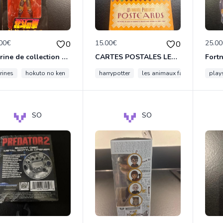
00€
15.00€
25.0
0
0
Figurine de collection Kenshiro – héros emblématique du manga/anime Hokuto no Ken (Fist of the North Star).
CARTES POSTALES LES ANIMAUX FANTASTIQUES
rines
hokuto no ken
manga
harrypotter
sega
hokuto
les animaux fantastiques
play
SO
SO