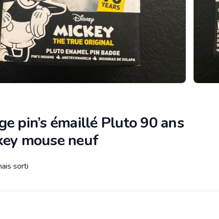
e pin’s émaillé Pluto 90 ans
key mouse neuf
ais sorti
tion