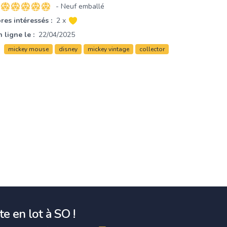
- Neuf emballé
5 sur 5 étoiles
es intéressés :
2 x
 ligne le :
22/04/2025
mickey mouse
disney
mickey vintage
collector
e en lot à SO !