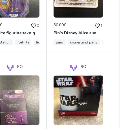
0€
30.00€
0
1
Fortnite figurine teknique
Pin’s Disney Alice aux pays des merveilles
station
animauxfantastique
fortnite
figurine
cartes
pins
carte postal
disneyland paris
disney
disn
SO
SO