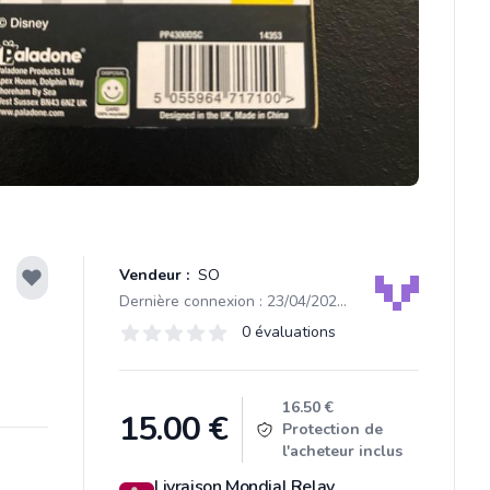
Vendeur :
SO
Dernière connexion : 23/04/2025 11:38
Évaluations
0 évaluations
0 sur 5 étoiles
Product information
16.50 €
15.00
€
Protection de
l'acheteur inclus
Livraison Mondial Relay