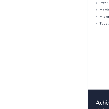
Etat :
Membr
Mis en
Tags :
Achèt