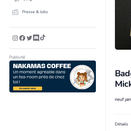
Presse & Jobs
Publicité
Badg
Mic
neuf jam
Descrip
Détails