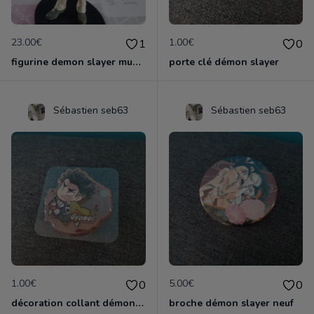
23.00€
1.00€
1
0
figurine demon slayer muzan
porte clé démon slayer
Sébastien seb63
Sébastien seb63
1.00€
5.00€
0
0
décoration collant démon slayer neuf
broche démon slayer neuf