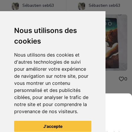
Sébastien seb63
Sébastien seb63
Nous utilisons des
cookies
Nous utilisons des cookies et
d'autres technologies de suivi
pour améliorer votre expérience
de navigation sur notre site, pour
48.00€
1.00€
0
0
vous montrer un contenu
figurine one piece oden
dvd 10.000
personnalisé et des publicités
ciblées, pour analyser le trafic de
notre site et pour comprendre la
provenance de nos visiteurs.
Grenier du Geek
Voir tous les articles du vendeur
J'accepte