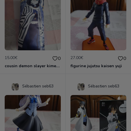
15.00€
27.00€
0
0
cousin demon slayer kimestsu neuf
figurine jujutsu kaisen yuji
Sébastien seb63
Sébastien seb63