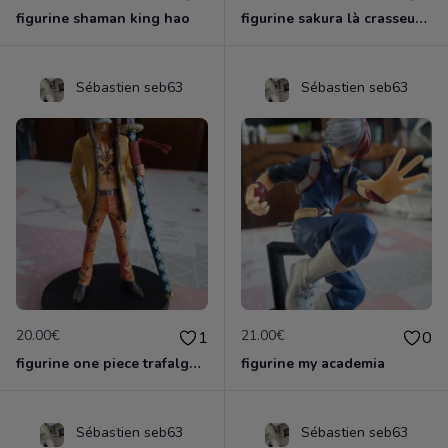
figurine shaman king hao
figurine sakura là crasseuse de cartes
Sébastien seb63
Sébastien seb63
20.00€
21.00€
1
0
figurine one piece trafalga law officielle
figurine my academia
Sébastien seb63
Sébastien seb63