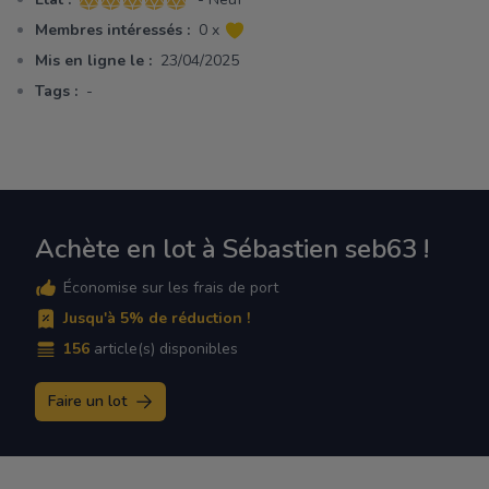
5 sur 5 étoiles
Membres intéressés :
0 x
Mis en ligne le :
23/04/2025
Tags :
-
Achète en lot à Sébastien seb63 !
Économise sur les frais de port
Jusqu'à 5% de réduction !
156
article(s) disponibles
Faire un lot