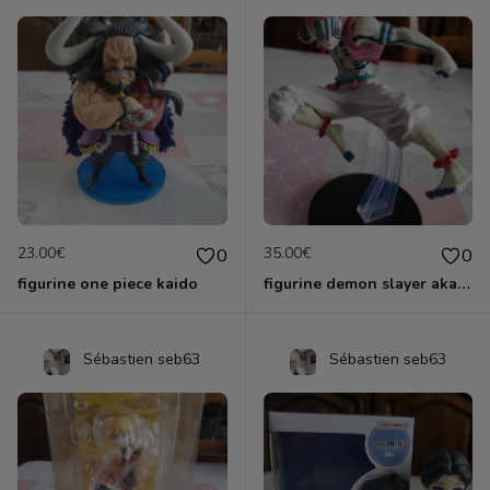
23.00€
35.00€
0
0
figurine one piece kaido
figurine demon slayer akaza officielle &ichiban
Sébastien seb63
Sébastien seb63