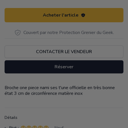
Acheter l'article
Couvert par notre Protection Grenier du Geek.
CONTACTER LE VENDEUR
Réserver
Broche one piece nami ses t'une officielle en très bonne
Description
état 3 cm de circonférence matière inox
Détails
Etat :
- Neuf