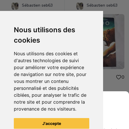
Sébastien seb63
Sébastien seb63
Nous utilisons des
cookies
Nous utilisons des cookies et
d'autres technologies de suivi
pour améliorer votre expérience
de navigation sur notre site, pour
48.00€
1.00€
0
0
vous montrer un contenu
figurine one piece oden
dvd 10.000
personnalisé et des publicités
ciblées, pour analyser le trafic de
notre site et pour comprendre la
provenance de nos visiteurs.
Grenier du Geek
Voir tous les articles du vendeur
J'accepte