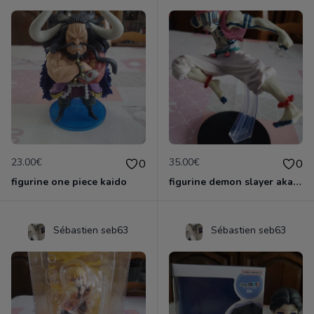
23.00€
35.00€
0
0
figurine one piece kaido
figurine demon slayer akaza officielle &ichiban
Sébastien seb63
Sébastien seb63