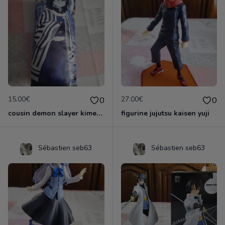
15.00€
27.00€
0
0
cousin demon slayer kimestsu neuf
figurine jujutsu kaisen yuji
Sébastien seb63
Sébastien seb63