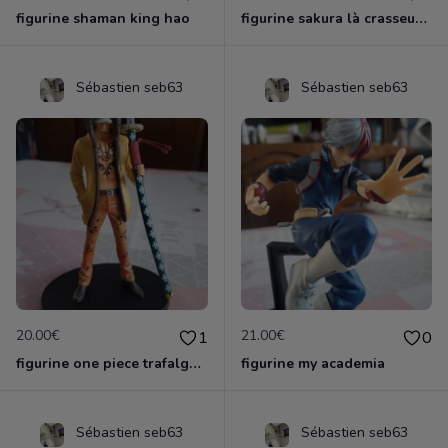
figurine shaman king hao
figurine sakura là crasseuse de cartes
Sébastien seb63
Sébastien seb63
20.00€
21.00€
1
0
figurine one piece trafalga law officielle
figurine my academia
Sébastien seb63
Sébastien seb63