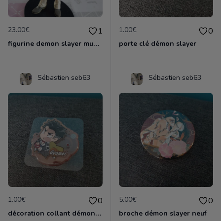
23.00€
1.00€
1
0
figurine demon slayer muzan
porte clé démon slayer
Sébastien seb63
Sébastien seb63
1.00€
5.00€
0
0
décoration collant démon slayer neuf
broche démon slayer neuf