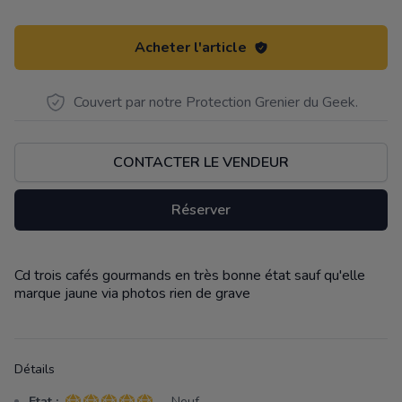
Acheter l'article
Couvert par notre Protection Grenier du Geek.
CONTACTER LE VENDEUR
Réserver
Cd trois cafés gourmands en très bonne état sauf qu'elle
Description
marque jaune via photos rien de grave
Détails
Etat :
- Neuf