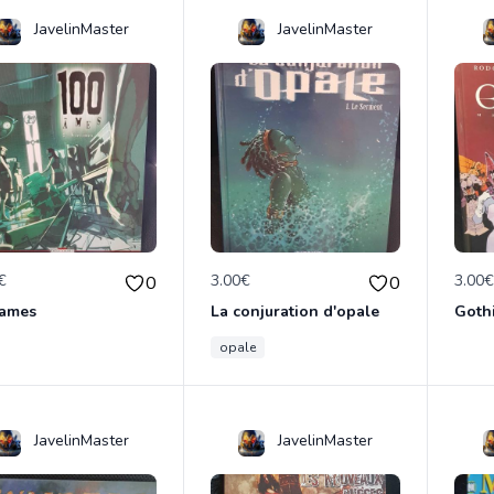
JavelinMaster
JavelinMaster
€
3.00€
3.00
0
0
 ames
La conjuration d'opale
Goth
opale
JavelinMaster
JavelinMaster