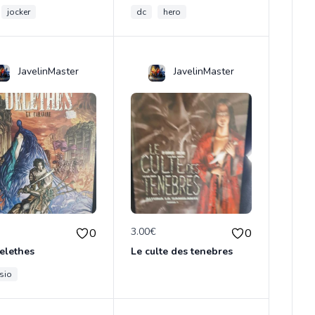
jocker
dc
hero
JavelinMaster
JavelinMaster
€
3.00€
0
0
elethes
Le culte des tenebres
sio