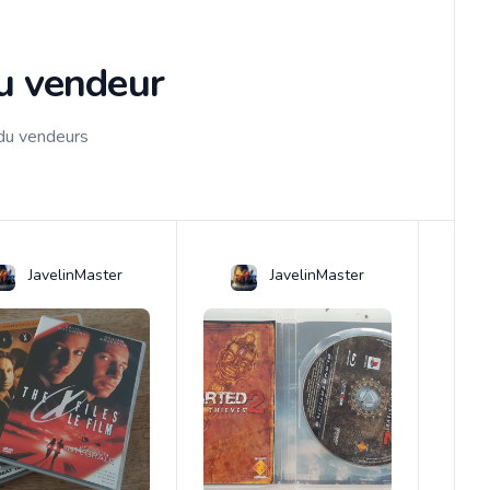
du vendeur
 du vendeurs
JavelinMaster
JavelinMaster