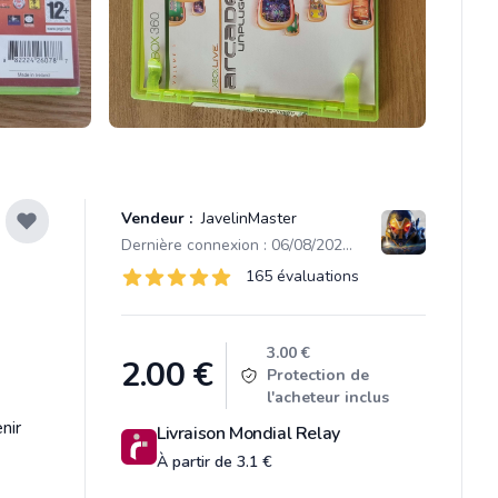
Vendeur :
JavelinMaster
Dernière connexion : 06/08/2026 15:05
Évaluations
165 évaluations
165 sur 5 étoiles
Product information
3.00 €
2.00
€
Protection de
l'acheteur inclus
nir
Livraison Mondial Relay
À partir de 3.1 €