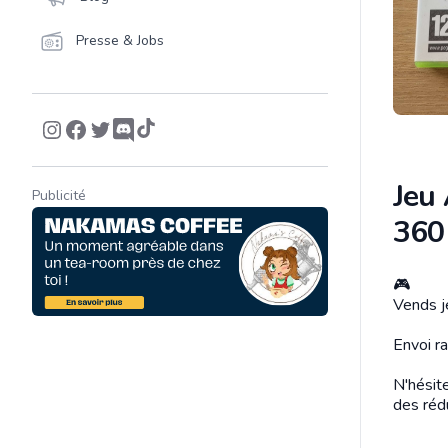
Presse & Jobs
Jeu
Publicité
360
🎮
Descrip
Vends j
Envoi ra
N'hésit
des réd