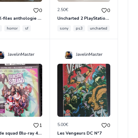
€
2.50€
0
0
The X-files anthologie 2 DVD
Uncharted 2 PlayStation3
horror
sf
sony
ps3
uncharted
JavelinMaster
JavelinMaster
€
5.00€
1
0
Suicide squad Blu-ray 4K ultra HD
Les Vengeurs DC N°7