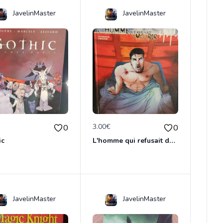
JavelinMaster
JavelinMaster
€
3.00€
0
0
ic
L'homme qui refusait de dormir
JavelinMaster
JavelinMaster