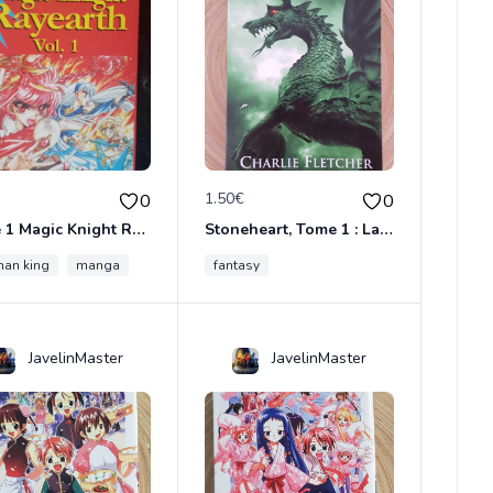
€
1.50€
0
0
Tome 1 Magic Knight Rayearth
Stoneheart, Tome 1 : La Malédiction de pierre
an king
me cercle
manga
fantasy
JavelinMaster
JavelinMaster