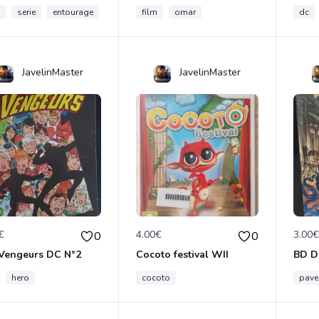
serie
entourage
film
omar
dc
JavelinMaster
JavelinMaster
€
4.00€
3.00
0
0
 Vengeurs DC N°2
Cocoto festival WII
BD D
hero
cocoto
pave