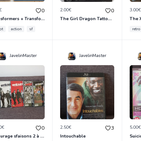
€
2.00€
3.00
0
0
Transformers + Transformers 2 : La Revanche
The Girl Dragon Tattoo - Blu-Ray
ot
action
sf
retro
JavelinMaster
JavelinMaster
0€
2.50€
5.00
0
3
Entourage sfaisons 2 à 8 en dvd
Intouchable