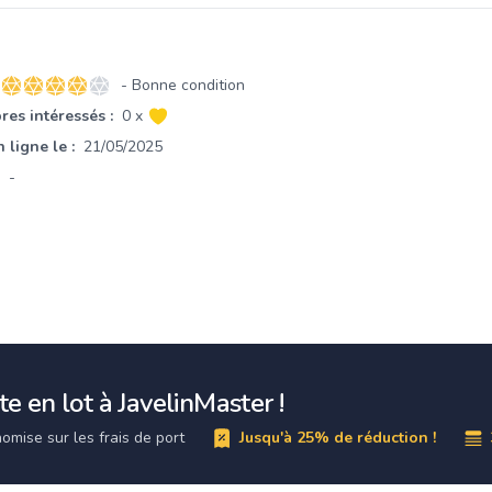
- Bonne condition
4 sur 5 étoiles
es intéressés :
0 x
 ligne le :
21/05/2025
-
e en lot à JavelinMaster !
omise sur les frais de port
Jusqu'à 25% de réduction !