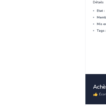
Détails
Etat :
Membr
Mis en
Tags :
Achèt
Écon