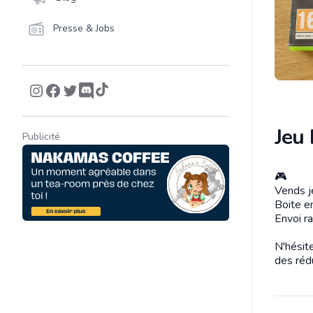
Presse & Jobs
Jeu
Publicité
🎮
Descrip
Vends j
Boite e
Envoi ra
N'hésit
des réd