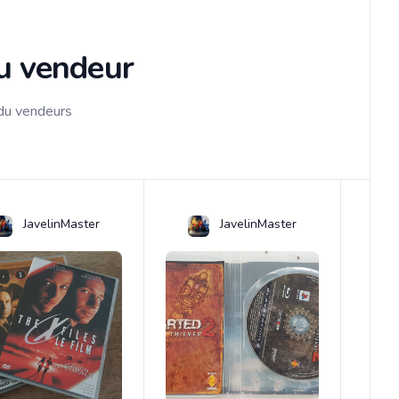
du vendeur
 du vendeurs
JavelinMaster
JavelinMaster