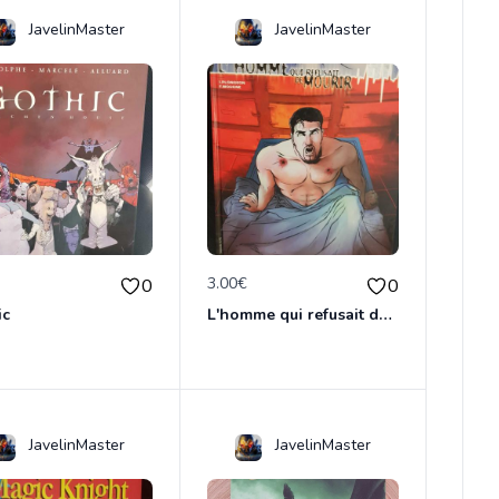
JavelinMaster
JavelinMaster
€
3.00€
0
0
ic
L'homme qui refusait de dormir
JavelinMaster
JavelinMaster