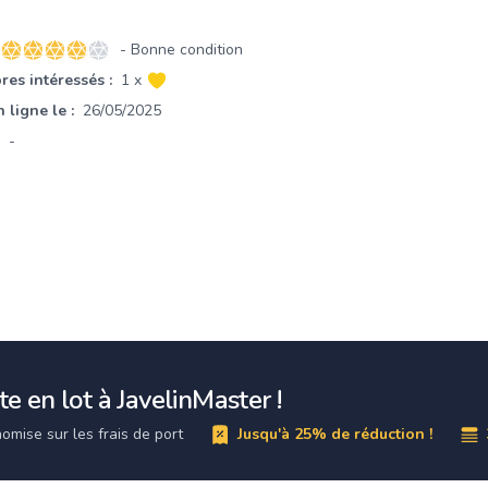
- Bonne condition
4 sur 5 étoiles
es intéressés :
1 x
 ligne le :
26/05/2025
-
e en lot à JavelinMaster !
omise sur les frais de port
Jusqu'à 25% de réduction !