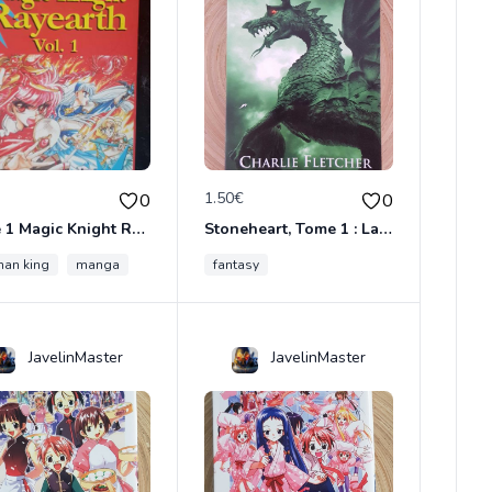
€
1.50€
0
0
Tome 1 Magic Knight Rayearth
Stoneheart, Tome 1 : La Malédiction de pierre
an king
me cercle
manga
fantasy
JavelinMaster
JavelinMaster