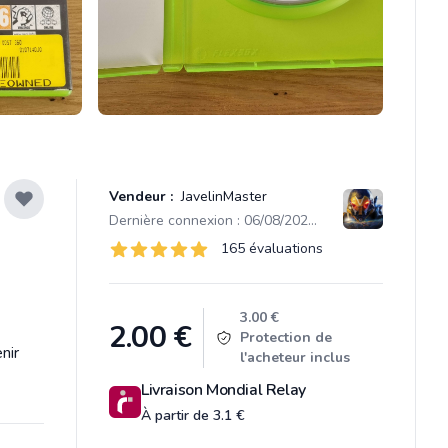
Vendeur :
JavelinMaster
Dernière connexion : 06/08/2026 15:05
Évaluations
165 évaluations
165 sur 5 étoiles
Product information
3.00 €
2.00
€
Protection de
nir
l'acheteur inclus
Livraison Mondial Relay
À partir de 3.1 €