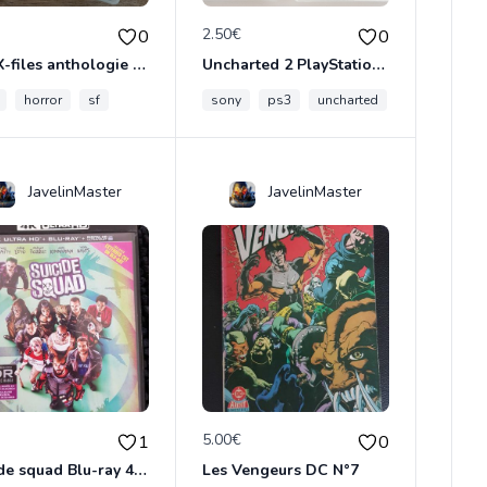
€
2.50€
0
0
The X-files anthologie 2 DVD
Uncharted 2 PlayStation3
horror
sf
sony
ps3
uncharted
JavelinMaster
JavelinMaster
€
5.00€
1
0
Suicide squad Blu-ray 4K ultra HD
Les Vengeurs DC N°7