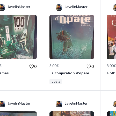
JavelinMaster
JavelinMaster
€
3.00€
3.00
0
0
 ames
La conjuration d'opale
Goth
opale
JavelinMaster
JavelinMaster