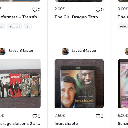
€
2.00€
3.00
0
0
Transformers + Transformers 2 : La Revanche
The Girl Dragon Tattoo - Blu-Ray
ot
action
sf
retro
JavelinMaster
JavelinMaster
0€
2.50€
5.00
0
3
Entourage sfaisons 2 à 8 en dvd
Intouchable