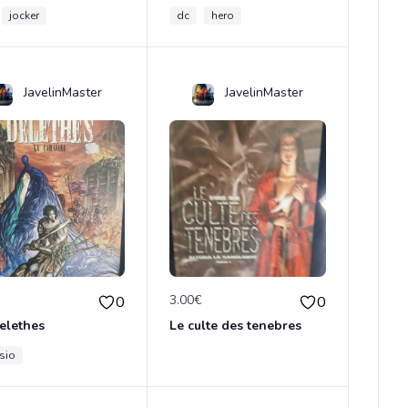
jocker
dc
hero
JavelinMaster
JavelinMaster
€
3.00€
0
0
elethes
Le culte des tenebres
sio