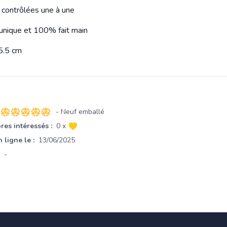
s contrôlées une à une
unique et 100% fait main
5.5 cm
- Neuf emballé
5 sur 5 étoiles
es intéressés :
0 x
 ligne le :
13/06/2025
-