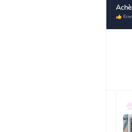
Achèt
Écon