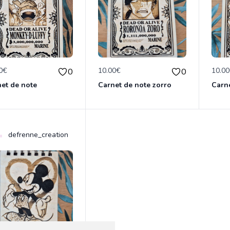
0€
10.00€
10.0
0
0
et de note
Carnet de note zorro
Carn
defrenne_creation