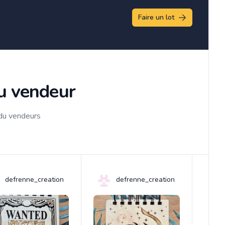
Faire un lot
du vendeur
 du vendeurs
defrenne_creation
defrenne_creation