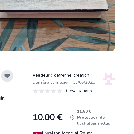
Vendeur :
defrenne_creation
Dernière connexion : 13/06/2025 13:49
Évaluations
0 évaluations
0 sur 5 étoiles
in.
Product information
11.60 €
10.00
€
Protection de
l'acheteur inclus
Livraison Mondial Relay