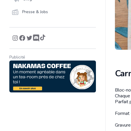
Presse & Jobs
Publicité
Carn
Bloc-not
Descrip
Chaque d
Parfait
Format
Gravure 