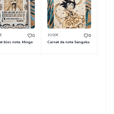
0€
10.00€
0
0
et bloc note. Mingo
Carnet de note Sangoku