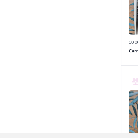
10.0
Carn