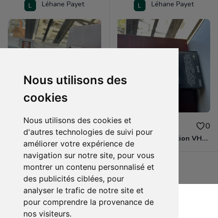
Léhane Payet
Léhane Payet
Nous utilisons des
cookies
Nous utilisons des cookies et
15.00€
10.00€
0
0
d'autres technologies de suivi pour
Funko Pop! Star-Lord #1104 – Guardians of the Galaxy Holiday Special
Jurassic Park - Édition VHS VF (1993)
améliorer votre expérience de
navigation sur notre site, pour vous
montrer un contenu personnalisé et
des publicités ciblées, pour
analyser le trafic de notre site et
pour comprendre la provenance de
Voir tous les articles du vendeur
nos visiteurs.