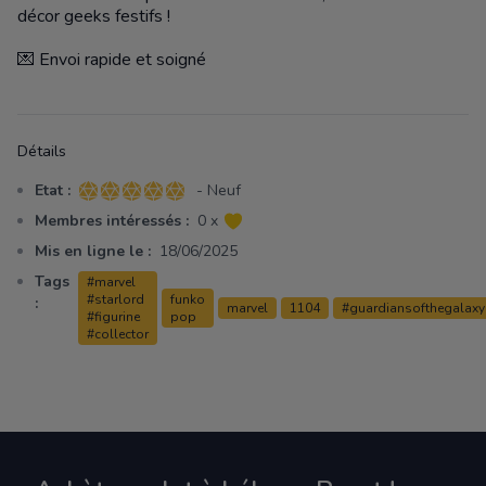
décor geeks festifs !
💌 Envoi rapide et soigné
Détails
Etat :
- Neuf
5 sur 5 étoiles
Membres intéressés :
0 x
Mis en ligne le :
18/06/2025
Tags
#marvel
#starlord
funko
:
marvel
1104
#guardiansofthegalaxy
#figurine
pop
#collector