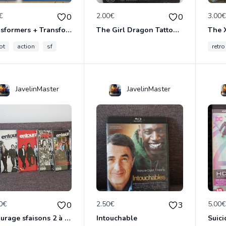
€
2.00€
3.00
0
0
Transformers + Transformers 2 : La Revanche
The Girl Dragon Tattoo - Blu-Ray
ot
action
sf
retro
JavelinMaster
JavelinMaster
0€
2.50€
5.00
0
3
Entourage sfaisons 2 à 8 en dvd
Intouchable