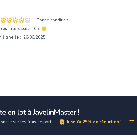
- Bonne condition
4 sur 5 étoiles
es intéressés :
0 x
 ligne le :
26/06/2025
-
e en lot à JavelinMaster !
omise sur les frais de port
Jusqu'à 25% de réduction !