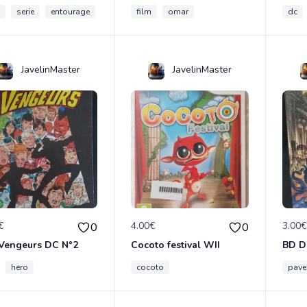
serie
entourage
film
omar
dc
JavelinMaster
JavelinMaster
€
4.00€
3.00
0
0
 Vengeurs DC N°2
Cocoto festival WII
BD D
hero
cocoto
pave