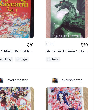
€
1.50€
0
0
Tome 1 Magic Knight Rayearth
Stoneheart, Tome 1 : La Malédiction de pierre
an king
me cercle
manga
fantasy
JavelinMaster
JavelinMaster