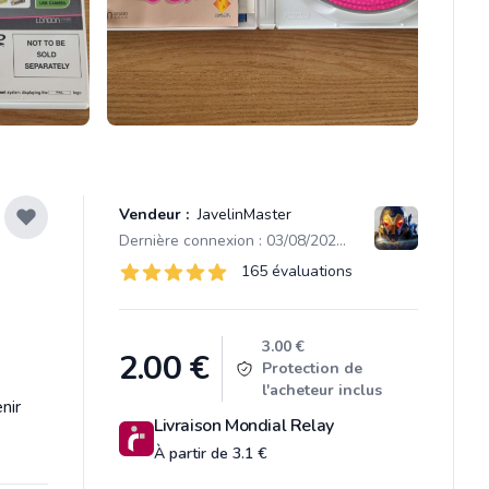
Vendeur :
JavelinMaster
Dernière connexion : 03/08/2026 20:14
Évaluations
165 évaluations
165 sur 5 étoiles
Product information
3.00 €
2.00
€
Protection de
l'acheteur inclus
nir
Livraison Mondial Relay
À partir de 3.1 €