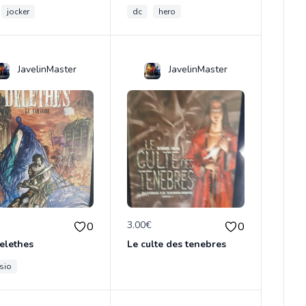
jocker
dc
hero
JavelinMaster
JavelinMaster
€
3.00€
0
0
elethes
Le culte des tenebres
sio