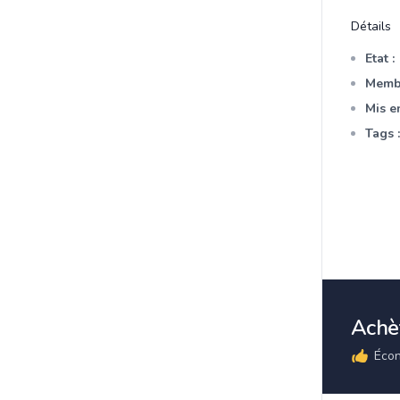
Détails
Etat :
Membr
Mis en
Tags :
Achèt
Écon