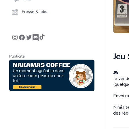
Presse & Jobs
Jeu 
Publicité
🎮
Descrip
Je vend
(quelque
Envoi ra
N'hésit
des réd