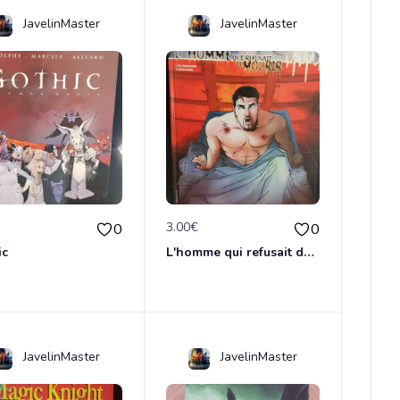
JavelinMaster
JavelinMaster
€
3.00€
0
0
ic
L'homme qui refusait de dormir
JavelinMaster
JavelinMaster