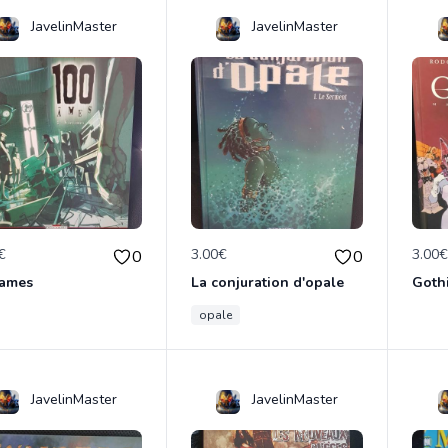
JavelinMaster
JavelinMaster
€
3.00€
3.00
0
0
 ames
La conjuration d'opale
Goth
opale
JavelinMaster
JavelinMaster