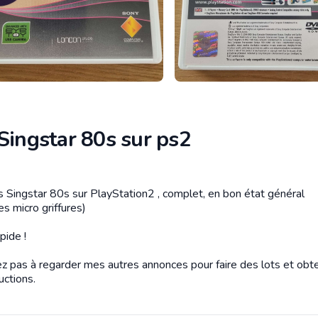
Singstar 80s sur ps2
tion
s Singstar 80s sur PlayStation2 , complet, en bon état général
s micro griffures)
pide !
ez pas à regarder mes autres annonces pour faire des lots et obte
uctions.