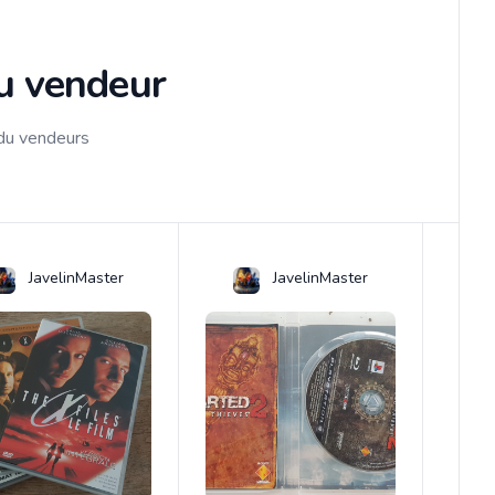
du vendeur
 du vendeurs
JavelinMaster
JavelinMaster