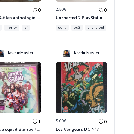
€
2.50€
0
0
The X-files anthologie 2 DVD
Uncharted 2 PlayStation3
horror
sf
sony
ps3
uncharted
JavelinMaster
JavelinMaster
€
5.00€
1
0
Suicide squad Blu-ray 4K ultra HD
Les Vengeurs DC N°7