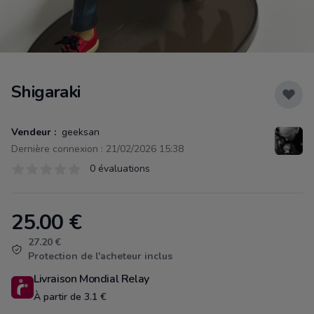
Shigaraki
Vendeur :
geeksan
Dernière connexion : 21/02/2026 15:38
Évaluations
0 évaluations
0 sur 5 étoiles
25.00
€
Product information
27.20 €
Protection de l'acheteur inclus
Livraison Mondial Relay
À partir de 3.1 €