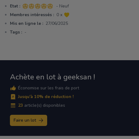
Etat :
- Neuf
5 sur 5 étoiles
Membres intéressés :
0 x
Mis en ligne le :
27/06/2025
Tags :
-
Achète en lot à geeksan !
Économise sur les frais de port
Jusqu'à 10% de réduction !
23
article(s) disponibles
Faire un lot