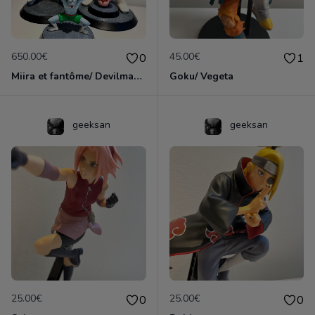
650.00€
45.00€
0
1
Miira et fantôme/ Devilman et draculaman
Goku/ Vegeta
geeksan
geeksan
25.00€
25.00€
0
0