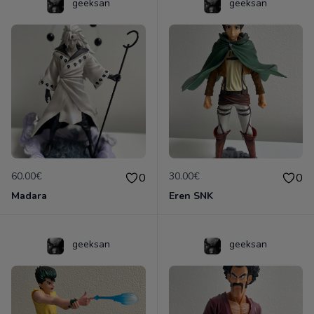
geeksan
geeksan
60.00€
30.00€
0
0
Madara
Eren SNK
geeksan
geeksan