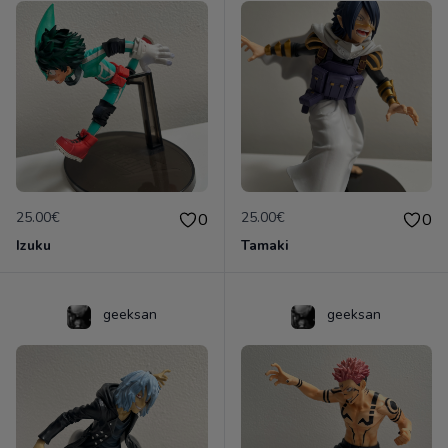
25.00€
25.00€
0
0
Izuku
Tamaki
geeksan
geeksan