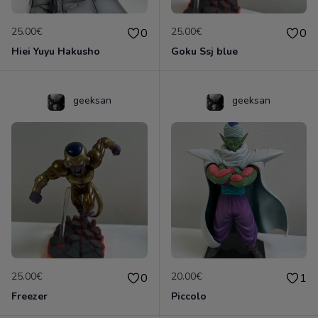
25.00€
25.00€
0
0
Hiei Yuyu Hakusho
Goku Ssj blue
geeksan
geeksan
25.00€
20.00€
0
1
Freezer
Piccolo