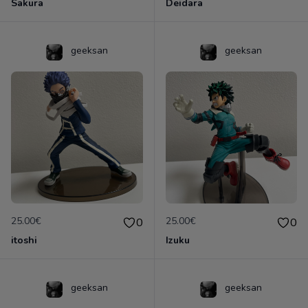
Sakura
Deidara
geeksan
geeksan
25.00€
25.00€
0
0
itoshi
Izuku
geeksan
geeksan