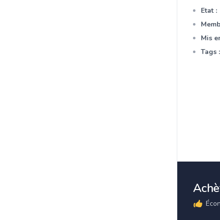
Etat :
Membr
Mis en
Tags :
Achèt
Écon