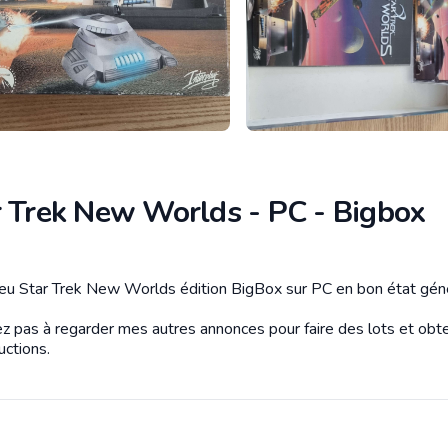
r Trek New Worlds - PC - Bigbox
tion
eu Star Trek New Worlds édition BigBox sur PC en bon état géné
ez pas à regarder mes autres annonces pour faire des lots et obte
uctions.