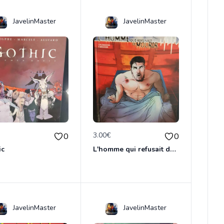
JavelinMaster
JavelinMaster
€
3.00€
0
0
ic
L'homme qui refusait de dormir
JavelinMaster
JavelinMaster