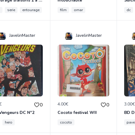
Entourage sfaisons 2 à 8 en dvd
Intouchable
serie
entourage
film
omar
dc
JavelinMaster
JavelinMaster
€
4.00€
3.00
0
0
 Vengeurs DC N°2
Cocoto festival WII
BD D
hero
cocoto
pave