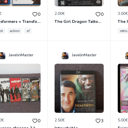
€
2.00€
3.00
0
0
Transformers + Transformers 2 : La Revanche
The Girl Dragon Tattoo - Blu-Ray
ot
action
sf
retro
JavelinMaster
JavelinMaster
0€
2.50€
5.00
0
3