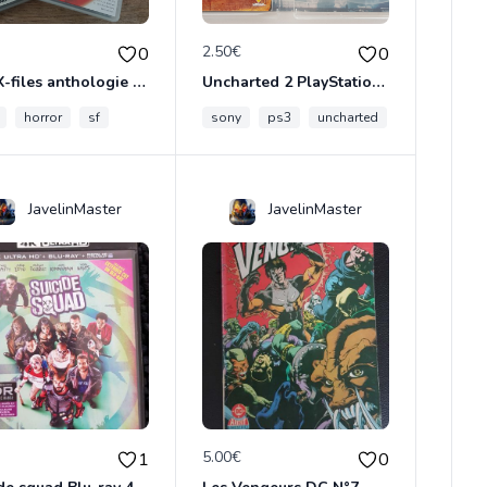
€
2.50€
0
0
The X-files anthologie 2 DVD
Uncharted 2 PlayStation3
horror
sf
sony
ps3
uncharted
JavelinMaster
JavelinMaster
€
5.00€
1
0