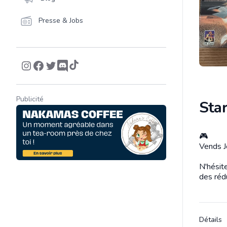
Presse & Jobs
Publicité
Sta
🎮
Descrip
Vends J
N'hésit
des réd
Détails