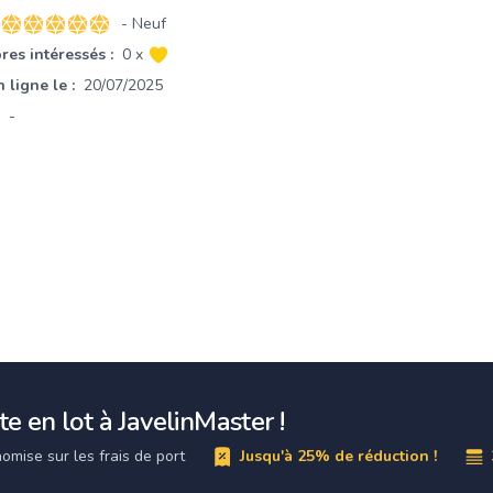
- Neuf
5 sur 5 étoiles
es intéressés :
0 x
 ligne le :
20/07/2025
-
e en lot à JavelinMaster !
omise sur les frais de port
Jusqu'à 25% de réduction !