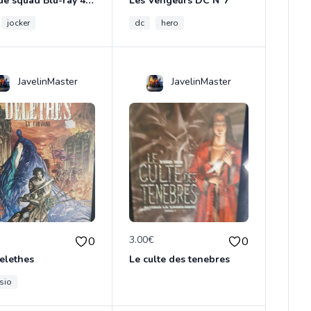
Suicide squad Blu-ray 4K ultra HD
Les Vengeurs DC N°7
jocker
dc
hero
JavelinMaster
JavelinMaster
€
3.00€
0
0
elethes
Le culte des tenebres
sio