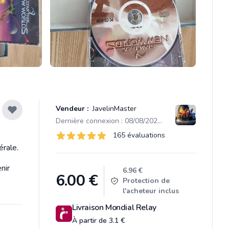
Vendeur :
JavelinMaster
Dernière connexion : 08/08/2026 08:25
Évaluations
165 évaluations
165 sur 5 étoiles
rale.
nir
Product information
6.96 €
6.00
€
Protection de
l'acheteur inclus
Livraison Mondial Relay
À partir de 3.1 €