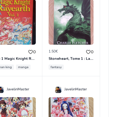
€
1.50€
0
0
Tome 1 Magic Knight Rayearth
Stoneheart, Tome 1 : La Malédiction de pierre
an king
me cercle
manga
fantasy
JavelinMaster
JavelinMaster