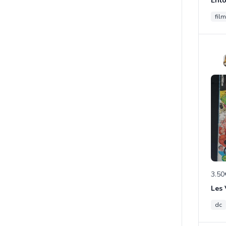
film
3.50
Les
dc