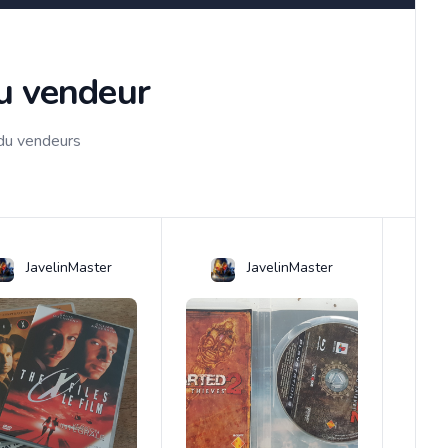
du vendeur
 du vendeurs
JavelinMaster
JavelinMaster