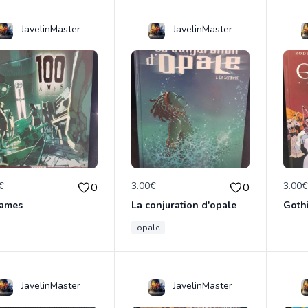
JavelinMaster
JavelinMaster
€
3.00€
3.00
0
0
 ames
La conjuration d'opale
Goth
opale
JavelinMaster
JavelinMaster