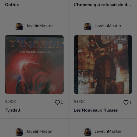
Gothic
L'homme qui refusait de dormir
JavelinMaster
JavelinMaster
3.00€
9.00€
0
1
Tyndall
Les Nouveaux Russes
JavelinMaster
JavelinMaster