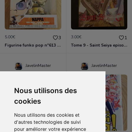
5.00€
3.00€
3
1
Figurine funko pop n°613 - Dragon ball z - Nappa
Tome 9 - Saint Seiya episode G
JavelinMaster
JavelinMaster
Nous utilisons des
cookies
Nous utilisons des cookies et
d'autres technologies de suivi
pour améliorer votre expérience