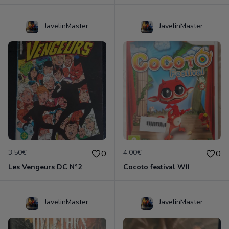
JavelinMaster
JavelinMaster
3.50€
4.00€
0
0
Les Vengeurs DC N°2
Cocoto festival WII
JavelinMaster
JavelinMaster