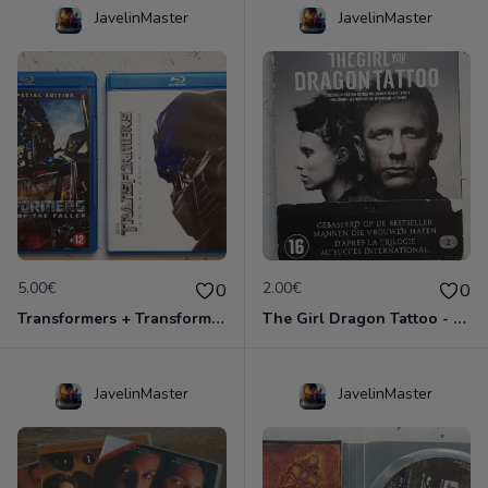
JavelinMaster
JavelinMaster
5.00€
2.00€
0
0
Transformers + Transformers 2 : La Revanche
The Girl Dragon Tattoo - Blu-Ray
JavelinMaster
JavelinMaster