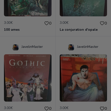
3.00€
3.00€
0
0
100 ames
La conjuration d'opale
JavelinMaster
JavelinMaster
3.00€
3.00€
0
0