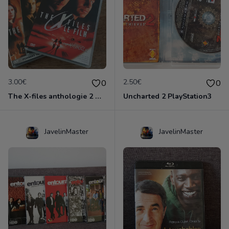
3.00€
2.50€
0
0
The X-files anthologie 2 DVD
Uncharted 2 PlayStation3
JavelinMaster
JavelinMaster