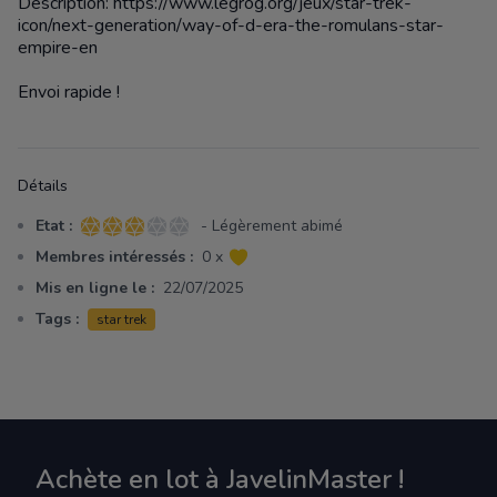
Description: https://www.legrog.org/jeux/star-trek-
icon/next-generation/way-of-d-era-the-romulans-star-
empire-en
Envoi rapide !
Détails
Etat :
- Légèrement abimé
3 sur 5 étoiles
Membres intéressés :
0 x
Mis en ligne le :
22/07/2025
Tags :
star trek
Achète en lot à JavelinMaster !