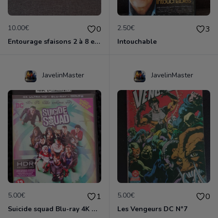
10.00€
2.50€
0
3
Entourage sfaisons 2 à 8 en dvd
Intouchable
JavelinMaster
JavelinMaster
5.00€
5.00€
1
0
Suicide squad Blu-ray 4K ultra HD
Les Vengeurs DC N°7