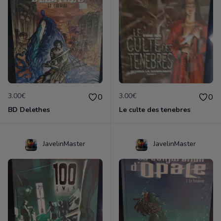
3.00€
3.00€
0
0
BD Delethes
Le culte des tenebres
JavelinMaster
JavelinMaster