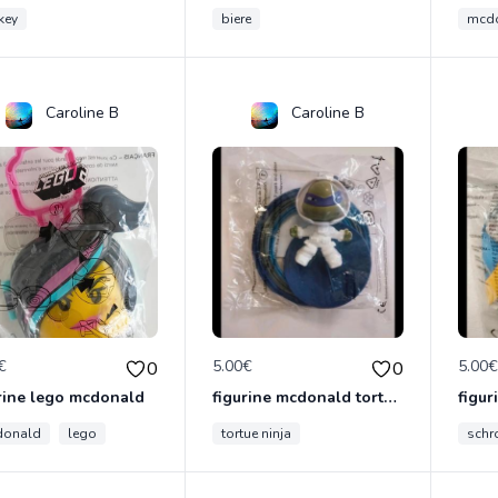
key
biere
mcd
Caroline B
Caroline B
€
5.00€
5.00
0
0
rine lego mcdonald
figurine mcdonald tortue ninja
donald
lego
tortue ninja
sch