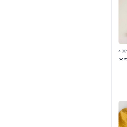
4.00
port