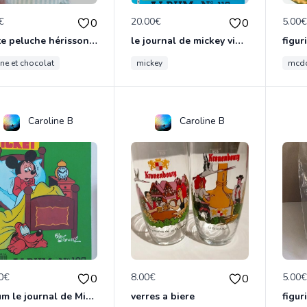
€
20.00€
5.00
0
0
Petite peluche hérisson vintage tartine et chocolat
le journal de mickey vintage
figu
ine et chocolat
mickey
mcd
Caroline B
Caroline B
0€
8.00€
5.00
0
0
Album le journal de Mickey vintage ancien
verres a biere