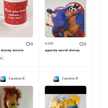
€
6.00€
0
0
 disney minnie
agenda secret disney
ie
Caroline B
Caroline B