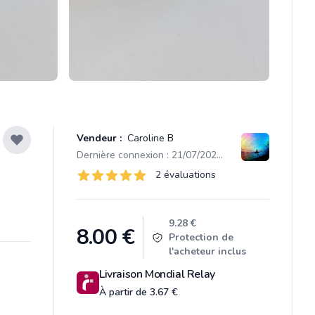
Vendeur :
Caroline B
Dernière connexion : 21/07/2026 21:23
Évaluations
2 évaluations
2 sur 5 étoiles
Product information
9.28 €
8.00
€
Protection de
l'acheteur inclus
Livraison Mondial Relay
À partir de 3.67 €