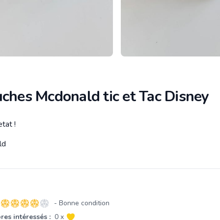
ches Mcdonald tic et Tac Disney
tat !
tion
ld
- Bonne condition
4 sur 5 étoiles
es intéressés :
0 x