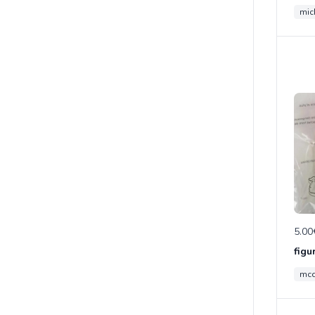
mic
5.00
figu
mc