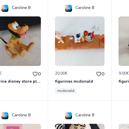
Caroline B
Caroline B
€
20.00€
9.00
0
0
figurine disney store pluto
figurines mcdonald
figur
mcdonald
Caroline B
Caroline B