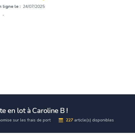
 ligne le :
24/07/2025
-
e en lot à Caroline B !
omise sur les frais de port
227
article(s) disponibles