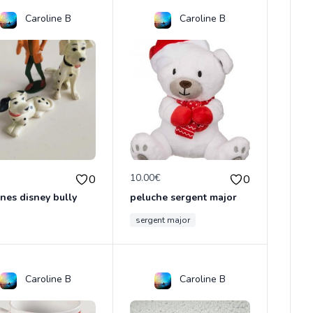
Caroline B
Caroline B
€
10.00€
0
0
ines disney bully
peluche sergent major
sergent major
Caroline B
Caroline B