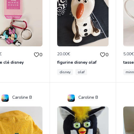
€
20.00€
5.00
0
0
e clé disney
figurine disney olaf
tasse
disney
olaf
minn
Caroline B
Caroline B