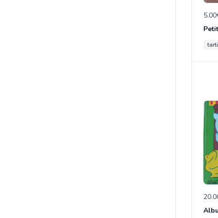
5.00
tart
20.0