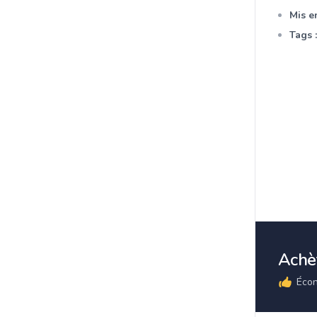
Mis en
Tags :
Achèt
Écon