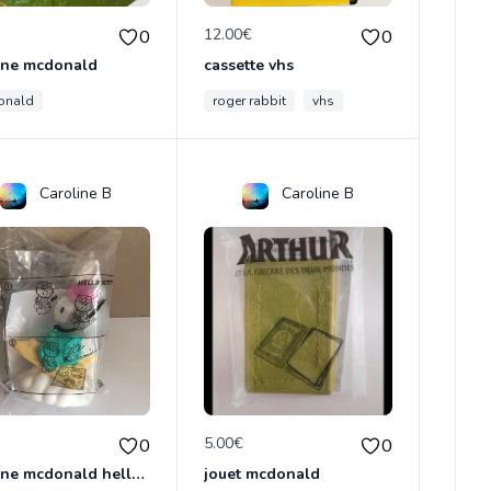
€
12.00€
0
0
rine mcdonald
cassette vhs
onald
roger rabbit
vhs
Caroline B
Caroline B
€
5.00€
0
0
figurine mcdonald hello kitty
jouet mcdonald