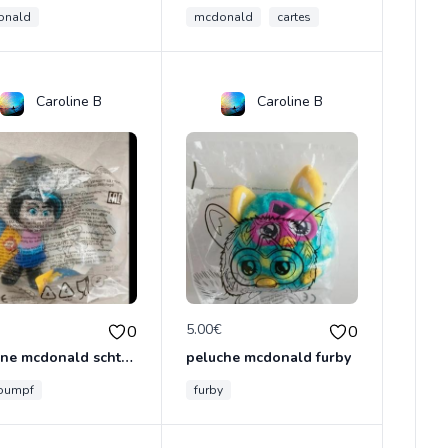
onald
mcdonald
cartes
Caroline B
Caroline B
€
5.00€
0
0
figurine mcdonald schtroumpf
peluche mcdonald furby
roumpf
furby