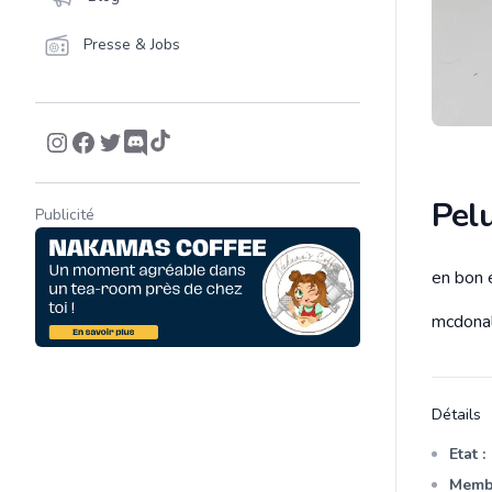
Presse & Jobs
Pelu
Publicité
en bon e
Descrip
mcdona
Détails
Etat :
Membr