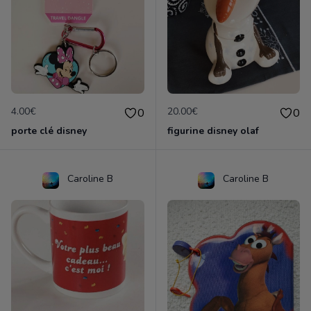
4.00€
20.00€
0
0
porte clé disney
figurine disney olaf
Caroline B
Caroline B