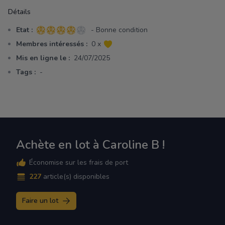
Détails
Etat :
- Bonne condition
4 sur 5 étoiles
Membres intéressés :
0 x
Mis en ligne le :
24/07/2025
Tags :
-
Achète en lot à Caroline B !
Économise sur les frais de port
227
article(s) disponibles
Faire un lot