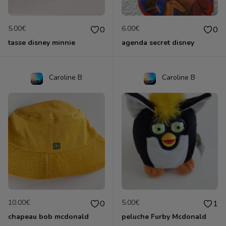
5.00€
6.00€
0
0
tasse disney minnie
agenda secret disney
Caroline B
Caroline B
10.00€
5.00€
0
1
chapeau bob mcdonald
peluche Furby Mcdonald