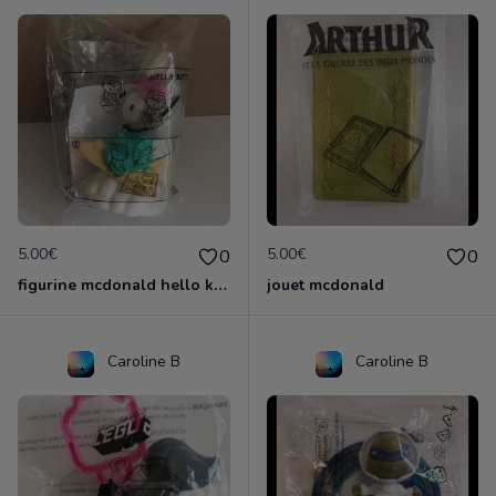
5.00€
5.00€
0
0
figurine mcdonald hello kitty
jouet mcdonald
Caroline B
Caroline B