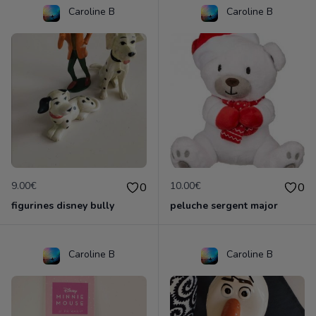
Caroline B
Caroline B
9.00€
10.00€
0
0
figurines disney bully
peluche sergent major
Caroline B
Caroline B