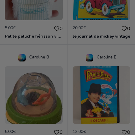
5.00€
20.00€
0
0
Petite peluche hérisson vintage tartine et chocolat
le journal de mickey vintage
Caroline B
Caroline B
5.00€
12.00€
0
0