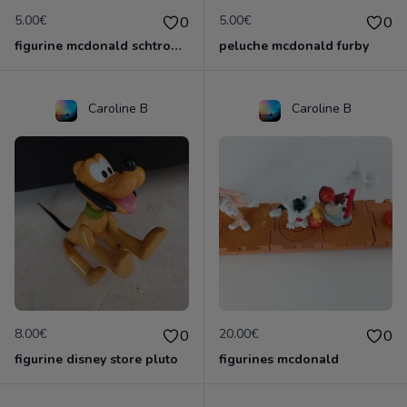
5.00€
5.00€
0
0
figurine mcdonald schtroumpf
peluche mcdonald furby
Caroline B
Caroline B
8.00€
20.00€
0
0
figurine disney store pluto
figurines mcdonald