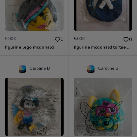
5.00€
5.00€
0
0
figurine lego mcdonald
figurine mcdonald tortue ninja
Caroline B
Caroline B