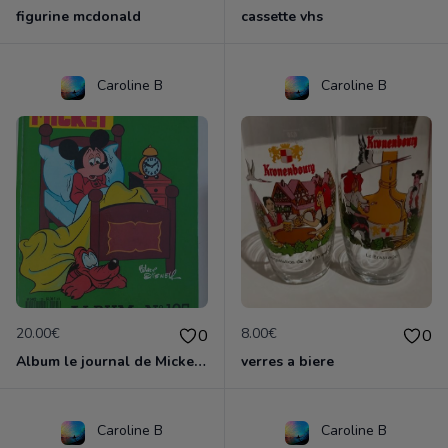
figurine mcdonald
cassette vhs
Caroline B
Caroline B
20.00€
8.00€
0
0
Album le journal de Mickey vintage ancien
verres a biere
Caroline B
Caroline B