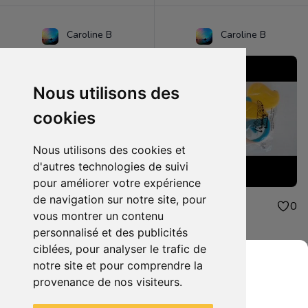
Caroline B
Caroline B
Nous utilisons des
cookies
Nous utilisons des cookies et
d'autres technologies de suivi
pour améliorer votre expérience
de navigation sur notre site, pour
4.00€
4.00€
0
0
vous montrer un contenu
peluche mcdonald
jouet mcdonald
personnalisé et des publicités
ciblées, pour analyser le trafic de
notre site et pour comprendre la
provenance de nos visiteurs.