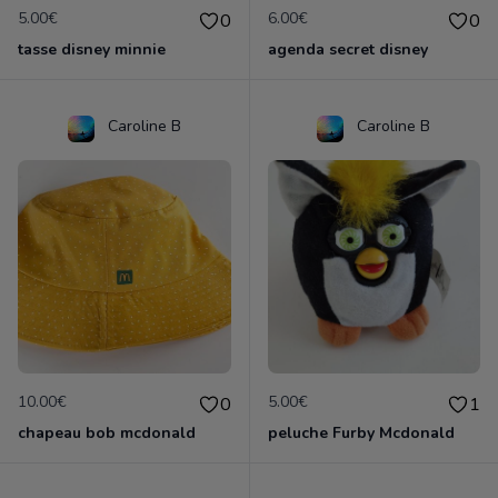
5.00€
6.00€
0
0
tasse disney minnie
agenda secret disney
Caroline B
Caroline B
10.00€
5.00€
0
1
chapeau bob mcdonald
peluche Furby Mcdonald