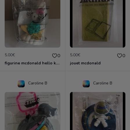
5.00€
5.00€
0
0
figurine mcdonald hello kitty
jouet mcdonald
Caroline B
Caroline B