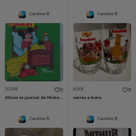
Caroline B
Caroline B
20.00€
8.00€
0
0
Album le journal de Mickey vintage ancien
verres a biere
Caroline B
Caroline B