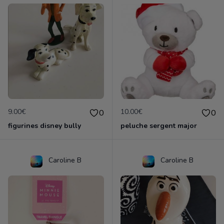
9.00€
10.00€
0
0
figurines disney bully
peluche sergent major
Caroline B
Caroline B