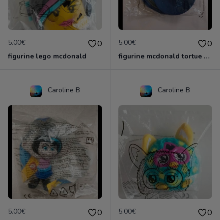
5.00€
5.00€
0
0
figurine lego mcdonald
figurine mcdonald tortue ninja
Caroline B
Caroline B
5.00€
5.00€
0
0