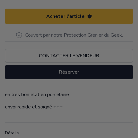
Acheter l'article
Couvert par notre Protection Grenier du Geek.
CONTACTER LE VENDEUR
Réserver
en tres bon etat en porcelaine
Description
envoi rapide et soigné +++
Détails