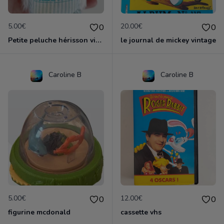
5.00€
20.00€
0
0
Petite peluche hérisson vintage tartine et chocolat
le journal de mickey vintage
Caroline B
Caroline B
5.00€
12.00€
0
0
figurine mcdonald
cassette vhs