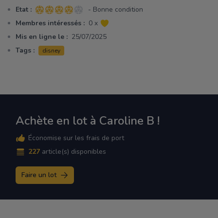
Etat :
- Bonne condition
4 sur 5 étoiles
Membres intéressés :
0 x
Mis en ligne le :
25/07/2025
Tags :
disney
Achète en lot à Caroline B !
Économise sur les frais de port
227
article(s) disponibles
Faire un lot