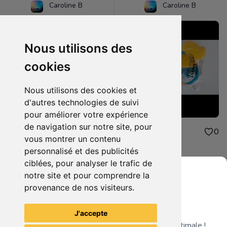
Caroline B
Caroline B
Nous utilisons des
cookies
Nous utilisons des cookies et
d'autres technologies de suivi
pour améliorer votre expérience
de navigation sur notre site, pour
4.00€
4.00€
0
0
vous montrer un contenu
peluche mcdonald
jouet mcdonald
personnalisé et des publicités
ciblées, pour analyser le trafic de
notre site et pour comprendre la
provenance de nos visiteurs.
Grenier du Geek
Voir tous les articles du vendeur
J'accepte
Télécharge notre app pour une expérience optimale !