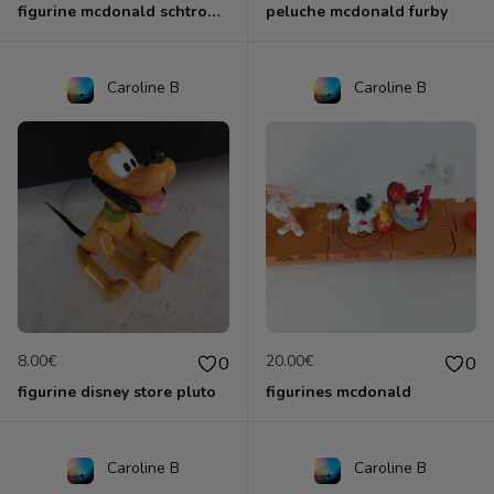
figurine mcdonald schtroumpf
peluche mcdonald furby
Caroline B
Caroline B
8.00€
20.00€
0
0
figurine disney store pluto
figurines mcdonald
Caroline B
Caroline B