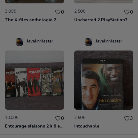
3.00€
2.50€
0
0
The X-files anthologie 2 DVD
Uncharted 2 PlayStation3
JavelinMaster
JavelinMaster
10.00€
2.50€
0
3
Entourage sfaisons 2 à 8 en dvd
Intouchable