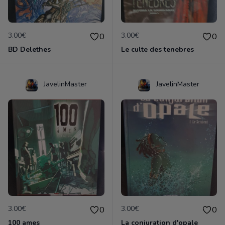
3.00€
3.00€
0
0
BD Delethes
Le culte des tenebres
JavelinMaster
JavelinMaster
3.00€
3.00€
0
0
100 ames
La conjuration d'opale