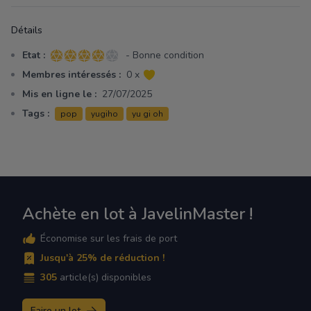
Détails
Etat :
- Bonne condition
4 sur 5 étoiles
Membres intéressés :
0 x
Mis en ligne le :
27/07/2025
Tags :
pop
yugiho
yu gi oh
Achète en lot à JavelinMaster !
Économise sur les frais de port
Jusqu'à 25% de réduction !
305
article(s) disponibles
Faire un lot