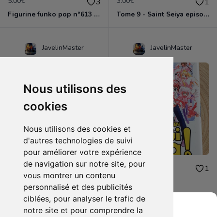
5.00€
3.00€
3
1
Figurine funko pop n°613 - Dragon ball z - Nappa
Tome 9 - Saint Seiya episode G
JavelinMaster
JavelinMaster
Nous utilisons des
cookies
Nous utilisons des cookies et
d'autres technologies de suivi
pour améliorer votre expérience
de navigation sur notre site, pour
2.00€
2.00€
1
1
vous montrer un contenu
Negi ma tome 9
Negi ma tome 5
personnalisé et des publicités
ciblées, pour analyser le trafic de
notre site et pour comprendre la