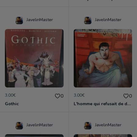
JavelinMaster
JavelinMaster
3.00€
3.00€
0
0
Gothic
L'homme qui refusait de dormir
JavelinMaster
JavelinMaster