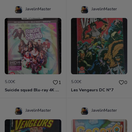
JavelinMaster
JavelinMaster
5.00€
5.00€
1
0
Suicide squad Blu-ray 4K ultra HD
Les Vengeurs DC N°7
JavelinMaster
JavelinMaster