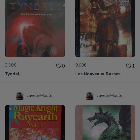
3.00€
9.00€
0
1
Tyndall
Les Nouveaux Russes
JavelinMaster
JavelinMaster