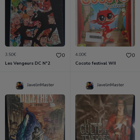
3.50€
4.00€
0
0
Les Vengeurs DC N°2
Cocoto festival WII
JavelinMaster
JavelinMaster