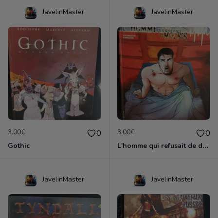
JavelinMaster
JavelinMaster
3.00€
3.00€
0
0
Gothic
L'homme qui refusait de dormir
JavelinMaster
JavelinMaster