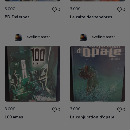
3.00€
3.00€
0
0
BD Delethes
Le culte des tenebres
JavelinMaster
JavelinMaster
3.00€
3.00€
0
0
100 ames
La conjuration d'opale