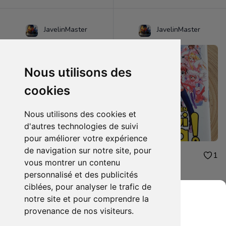
JavelinMaster
JavelinMaster
Nous utilisons des
cookies
Nous utilisons des cookies et
d'autres technologies de suivi
pour améliorer votre expérience
de navigation sur notre site, pour
2.00€
2.00€
1
1
vous montrer un contenu
Negi ma tome 9
Negi ma tome 5
personnalisé et des publicités
ciblées, pour analyser le trafic de
notre site et pour comprendre la
provenance de nos visiteurs.