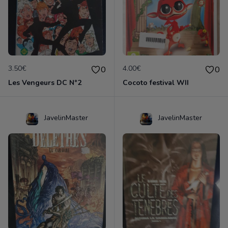
3.50€
4.00€
0
0
Les Vengeurs DC N°2
Cocoto festival WII
JavelinMaster
JavelinMaster