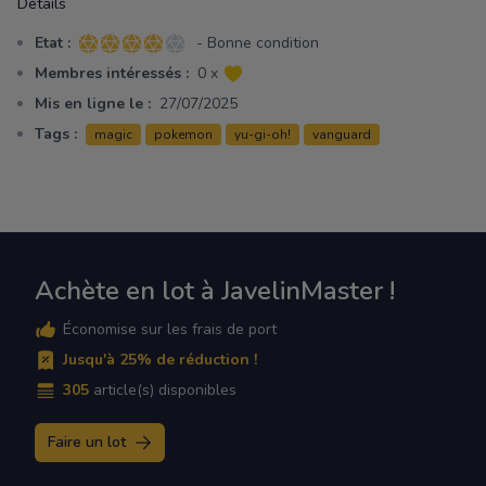
Détails
Etat :
- Bonne condition
4 sur 5 étoiles
Membres intéressés :
0 x
Mis en ligne le :
27/07/2025
Tags :
magic
pokemon
yu-gi-oh!
vanguard
Achète en lot à JavelinMaster !
Économise sur les frais de port
Jusqu'à 25% de réduction !
305
article(s) disponibles
Faire un lot