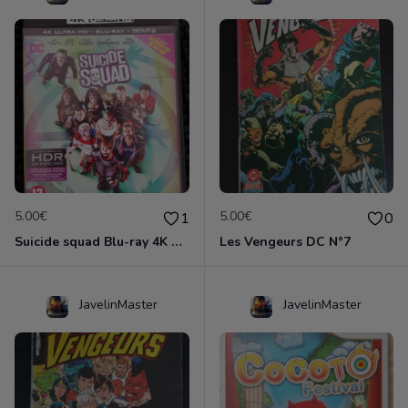
5.00€
5.00€
1
0
Suicide squad Blu-ray 4K ultra HD
Les Vengeurs DC N°7
JavelinMaster
JavelinMaster