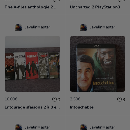
The X-files anthologie 2 DVD
Uncharted 2 PlayStation3
JavelinMaster
JavelinMaster
10.00€
2.50€
0
3
Entourage sfaisons 2 à 8 en dvd
Intouchable
JavelinMaster
JavelinMaster