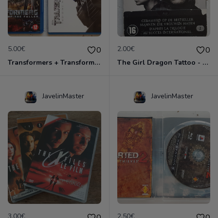
5.00€
2.00€
0
0
Transformers + Transformers 2 : La Revanche
The Girl Dragon Tattoo - Blu-Ray
JavelinMaster
JavelinMaster
3.00€
2.50€
0
0