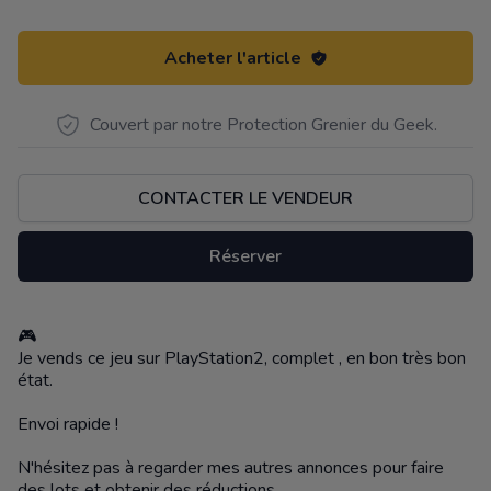
Acheter l'article
Couvert par notre Protection Grenier du Geek.
CONTACTER LE VENDEUR
Réserver
🎮
Description
Je vends ce jeu sur PlayStation2, complet , en bon très bon
état.
Envoi rapide !
N'hésitez pas à regarder mes autres annonces pour faire
des lots et obtenir des réductions.