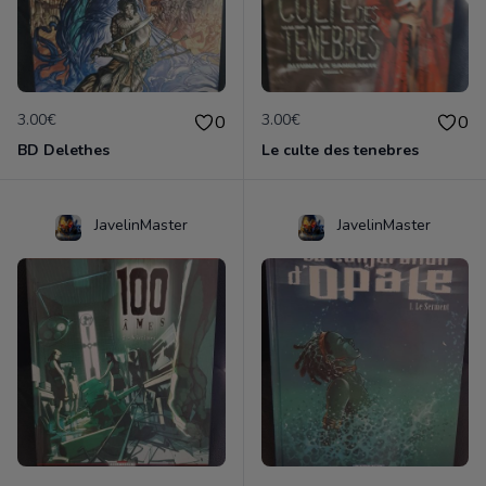
3.00€
3.00€
0
0
BD Delethes
Le culte des tenebres
JavelinMaster
JavelinMaster