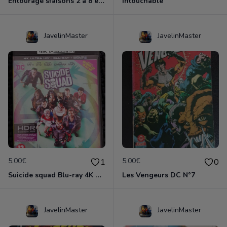
Entourage sfaisons 2 à 8 en dvd
Intouchable
JavelinMaster
JavelinMaster
5.00€
5.00€
1
0
Suicide squad Blu-ray 4K ultra HD
Les Vengeurs DC N°7
JavelinMaster
JavelinMaster