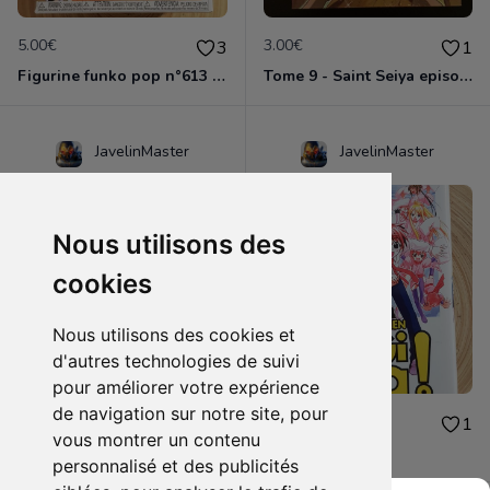
5.00€
3.00€
3
1
Figurine funko pop n°613 - Dragon ball z - Nappa
Tome 9 - Saint Seiya episode G
JavelinMaster
JavelinMaster
Nous utilisons des
cookies
Nous utilisons des cookies et
d'autres technologies de suivi
pour améliorer votre expérience
de navigation sur notre site, pour
2.00€
2.00€
1
1
vous montrer un contenu
Negi ma tome 9
Negi ma tome 5
personnalisé et des publicités