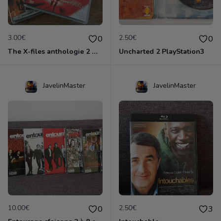
3.00€
2.50€
0
0
The X-files anthologie 2 DVD
Uncharted 2 PlayStation3
JavelinMaster
JavelinMaster
10.00€
2.50€
0
3