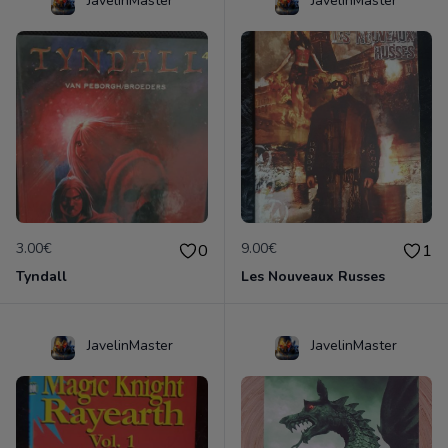
JavelinMaster
JavelinMaster
3.00€
9.00€
0
1
Tyndall
Les Nouveaux Russes
JavelinMaster
JavelinMaster