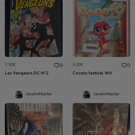
3.50€
4.00€
0
0
Les Vengeurs DC N°2
Cocoto festival WII
JavelinMaster
JavelinMaster