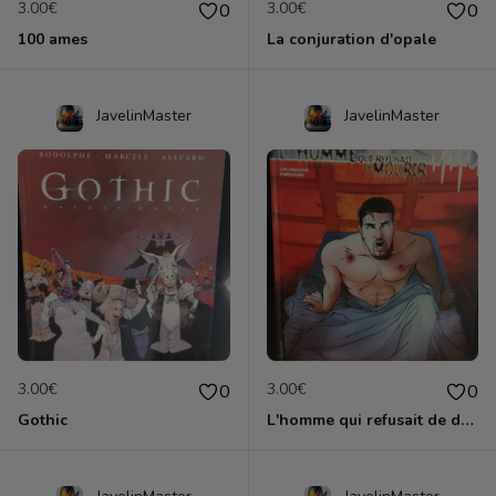
3.00€
3.00€
0
0
100 ames
La conjuration d'opale
JavelinMaster
JavelinMaster
3.00€
3.00€
0
0
Gothic
L'homme qui refusait de dormir