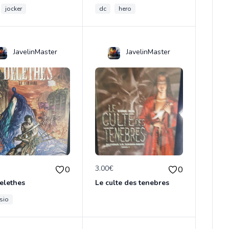
jocker
dc
hero
JavelinMaster
JavelinMaster
€
3.00€
0
0
elethes
Le culte des tenebres
sio