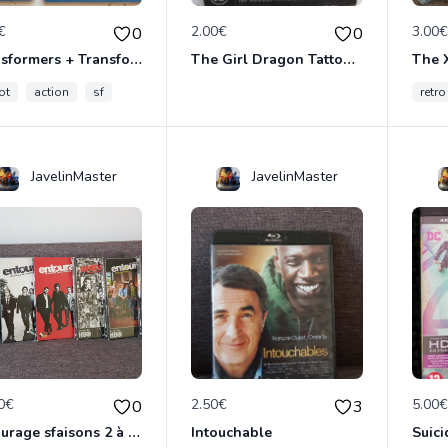
€
2.00€
3.00
0
0
Transformers + Transformers 2 : La Revanche
The Girl Dragon Tattoo - Blu-Ray
ot
action
sf
retro
JavelinMaster
JavelinMaster
0€
2.50€
5.00
0
3
Entourage sfaisons 2 à 8 en dvd
Intouchable