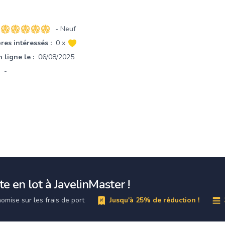
- Neuf
5 sur 5 étoiles
es intéressés :
0 x
 ligne le :
06/08/2025
-
e en lot à JavelinMaster !
omise sur les frais de port
Jusqu'à 25% de réduction !