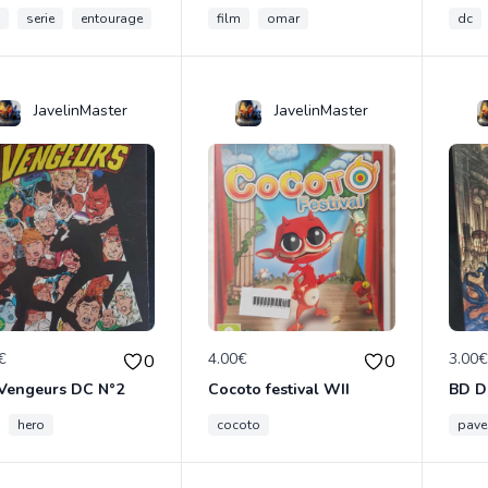
serie
entourage
film
omar
dc
JavelinMaster
JavelinMaster
€
4.00€
3.00
0
0
 Vengeurs DC N°2
Cocoto festival WII
BD D
hero
cocoto
pave