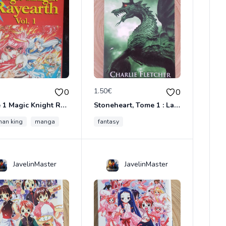
€
1.50€
0
0
Tome 1 Magic Knight Rayearth
Stoneheart, Tome 1 : La Malédiction de pierre
an king
me cercle
manga
fantasy
JavelinMaster
JavelinMaster