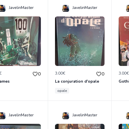
JavelinMaster
JavelinMaster
€
3.00€
3.00
0
0
 ames
La conjuration d'opale
Goth
opale
JavelinMaster
JavelinMaster