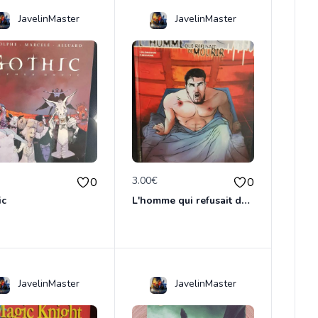
JavelinMaster
JavelinMaster
€
3.00€
0
0
ic
L'homme qui refusait de dormir
JavelinMaster
JavelinMaster