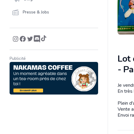
Presse & Jobs
Lot 
Publicité
- Pa
Je vend
Descrip
En très
Plein d'
Vente a 
Envoi ra