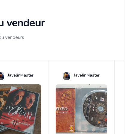
du vendeur
 du vendeurs
JavelinMaster
JavelinMaster