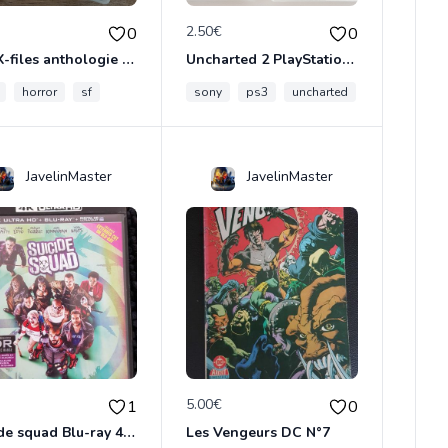
€
2.50€
0
0
The X-files anthologie 2 DVD
Uncharted 2 PlayStation3
horror
sf
sony
ps3
uncharted
JavelinMaster
JavelinMaster
€
5.00€
1
0
Suicide squad Blu-ray 4K ultra HD
Les Vengeurs DC N°7