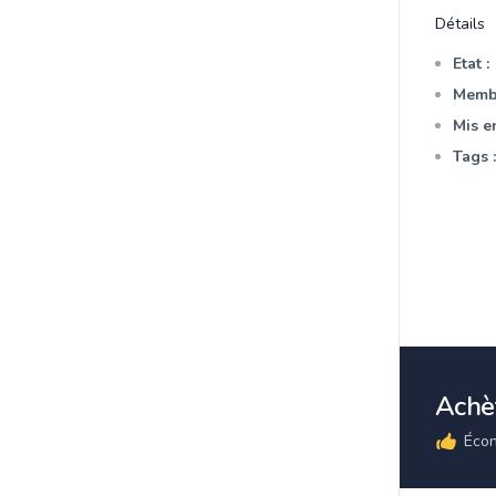
Détails
Etat :
Membr
Mis en
Tags :
Achèt
Écon