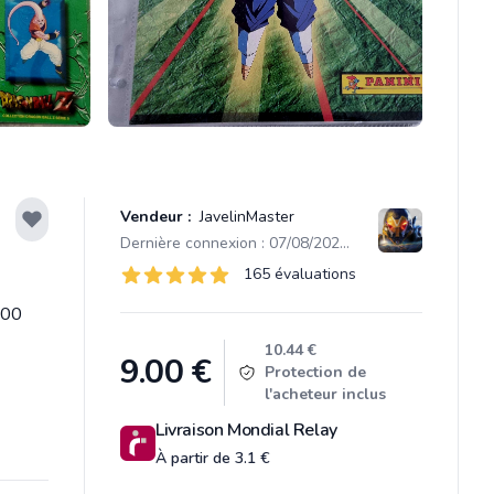
Vendeur :
JavelinMaster
Dernière connexion : 07/08/2026 15:32
Évaluations
165 évaluations
165 sur 5 étoiles
000
Product information
10.44 €
9.00
€
Protection de
l'acheteur inclus
Livraison Mondial Relay
À partir de 3.1 €