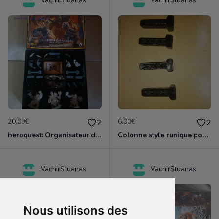
VachirStuanas
VachirStuanas
20.00€
6.00€
2
2
heroquest: Organisateur de Boîte à insérer - La horde des ogres
Colonne style runique pour décor :Heroquest ou D&D ou warhammer et tout autre jeux de figurine
VachirStuanas
VachirStuanas
Nous utilisons des