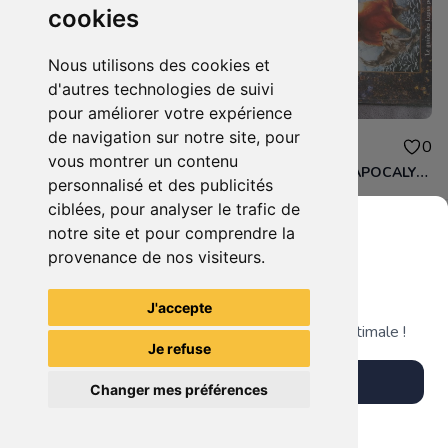
cookies
Nous utilisons des cookies et
d'autres technologies de suivi
pour améliorer votre expérience
de navigation sur notre site, pour
6.00€
10.00€
2
0
vous montrer un contenu
décors lot de 4 jolis coffre aux trésor pour Dungeon de heroquest ou autre
LOUP GAROU L'APOCALYPSE LA VOIE DES LOUPS
personnalisé et des publicités
ciblées, pour analyser le trafic de
notre site et pour comprendre la
provenance de nos visiteurs.
Grenier du Geek
Voir tous les articles du vendeur
J'accepte
Télécharge notre app pour une expérience optimale !
Je refuse
Télécharger l'app
Changer mes préférences
Plus tard