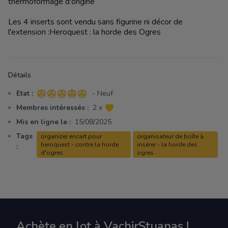
thermoformage d'origine
Les 4 inserts sont vendu sans figurine ni décor de
l'extension :Heroquest : la horde des Ogres
Détails
Etat :
- Neuf
5 sur 5 étoiles
Membres intéressés :
2 x
Mis en ligne le :
15/08/2025
Tags
organizer encart pour
organisateur de boîte à
heroquest - contre la horde
insérer - la horde des
:
d'ogres
ogres
Achète en lot à VachirStuanas !