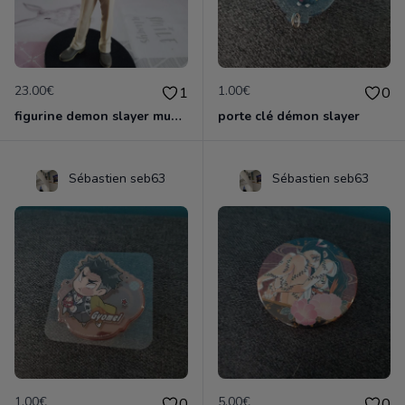
23.00€
1.00€
1
0
figurine demon slayer muzan
porte clé démon slayer
Sébastien seb63
Sébastien seb63
1.00€
5.00€
0
0