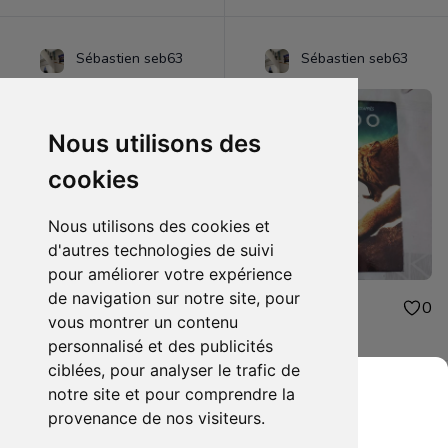
Sébastien seb63
Sébastien seb63
Nous utilisons des
cookies
Nous utilisons des cookies et
d'autres technologies de suivi
pour améliorer votre expérience
de navigation sur notre site, pour
48.00€
1.00€
0
0
vous montrer un contenu
figurine one piece oden
dvd 10.000
personnalisé et des publicités
ciblées, pour analyser le trafic de
notre site et pour comprendre la
provenance de nos visiteurs.