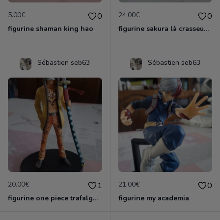
5.00€
24.00€
0
0
figurine shaman king hao
figurine sakura là crasseuse de cartes
Sébastien seb63
Sébastien seb63
20.00€
21.00€
1
0
figurine one piece trafalga law officielle
figurine my academia