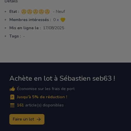
Détails
Etat :
- Neuf
5 sur 5 étoiles
Membres intéressés :
0 x
Mis en ligne le :
17/08/2025
Tags :
-
Achète en lot à Sébastien seb63 !
Économise sur les frais de port
Jusqu'à 5% de réduction !
161
article(s) disponibles
Faire un lot