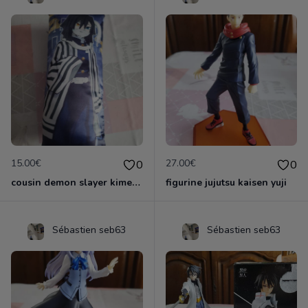
15.00€
27.00€
0
0
cousin demon slayer kimestsu neuf
figurine jujutsu kaisen yuji
Sébastien seb63
Sébastien seb63